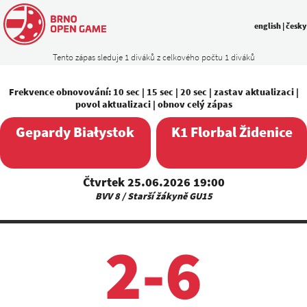
english
|
česky
Tento zápas sleduje 1 diváků z celkového počtu 1 diváků
Frekvence obnovování:
10 sec
|
15 sec
|
20 sec
|
zastav aktualizaci
|
povol aktualizaci
|
obnov celý zápas
Gepardy Białystok
K1 Florbal Židenice
Čtvrtek 25.06.2026 19:00
BVV 8 / Starší žákyně GU15
2-6