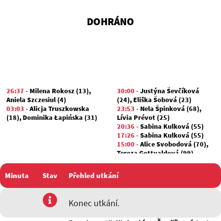
DOHRÁNO
26:37
-
Milena Rokosz (13)
,
30:00
-
Justýna Ševčíková
Aniela Szczesiul (4)
(24)
,
Eliška Šobová (23)
03:03
-
Alicja Truszkowska
23:53
-
Nela Špinková (68)
,
(18)
,
Dominika Łapińska (31)
Lívia Prévot (25)
20:36
-
Sabina Kulková (55)
17:26
-
Sabina Kulková (55)
15:00
-
Alice Svobodová (70)
,
Tereza Gottvaldová (99)
12:54
-
Justýna Ševčíková (24)
Minuta
Stav
Přehled utkání
utkání
Konec utkání.