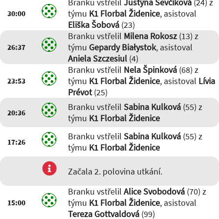
Branku vstřelil
Justýna Ševčíková
(24) z
týmu
K1 Florbal Židenice
, asistoval
30:00
Eliška Šobová
(23)
Branku vstřelil
Milena Rokosz
(13) z
týmu
Gepardy Białystok
, asistoval
26:37
Aniela Szczesiul
(4)
Branku vstřelil
Nela Špinková
(68) z
týmu
K1 Florbal Židenice
, asistoval
Lívia
23:53
Prévot
(25)
Branku vstřelil
Sabina Kulková
(55) z
20:36
týmu
K1 Florbal Židenice
Branku vstřelil
Sabina Kulková
(55) z
17:26
týmu
K1 Florbal Židenice
Začala 2. polovina utkání.
Branku vstřelil
Alice Svobodová
(70) z
týmu
K1 Florbal Židenice
, asistoval
15:00
Tereza Gottvaldová
(99)