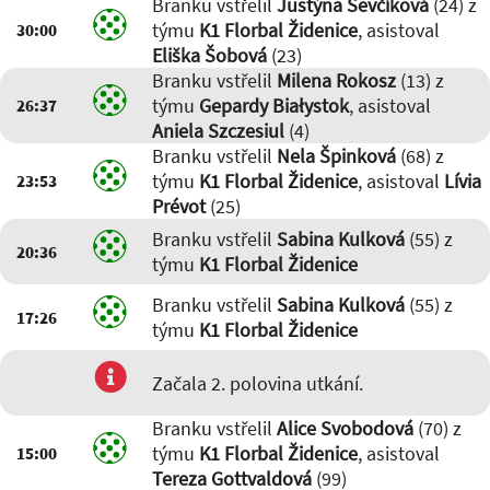
Branku vstřelil
Justýna Ševčíková
(24) z
týmu
K1 Florbal Židenice
, asistoval
30:00
Eliška Šobová
(23)
Branku vstřelil
Milena Rokosz
(13) z
týmu
Gepardy Białystok
, asistoval
26:37
Aniela Szczesiul
(4)
Branku vstřelil
Nela Špinková
(68) z
týmu
K1 Florbal Židenice
, asistoval
Lívia
23:53
Prévot
(25)
Branku vstřelil
Sabina Kulková
(55) z
20:36
týmu
K1 Florbal Židenice
Branku vstřelil
Sabina Kulková
(55) z
17:26
týmu
K1 Florbal Židenice
Začala 2. polovina utkání.
Branku vstřelil
Alice Svobodová
(70) z
týmu
K1 Florbal Židenice
, asistoval
15:00
Tereza Gottvaldová
(99)