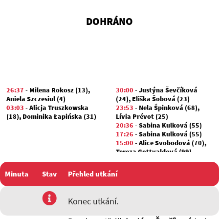
DOHRÁNO
26:37
-
Milena Rokosz (13)
,
30:00
-
Justýna Ševčíková
Aniela Szczesiul (4)
(24)
,
Eliška Šobová (23)
03:03
-
Alicja Truszkowska
23:53
-
Nela Špinková (68)
,
(18)
,
Dominika Łapińska (31)
Lívia Prévot (25)
20:36
-
Sabina Kulková (55)
17:26
-
Sabina Kulková (55)
15:00
-
Alice Svobodová (70)
,
Tereza Gottvaldová (99)
12:54
-
Justýna Ševčíková (24)
Minuta
Stav
Přehled utkání
utkání
Konec utkání.