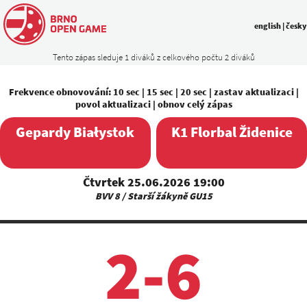
english
|
česky
Tento zápas sleduje 1 diváků z celkového počtu 2 diváků
Frekvence obnovování:
10 sec
|
15 sec
|
20 sec
|
zastav aktualizaci
|
povol aktualizaci
|
obnov celý zápas
Gepardy Białystok
K1 Florbal Židenice
Čtvrtek 25.06.2026 19:00
BVV 8 / Starší žákyně GU15
2-6