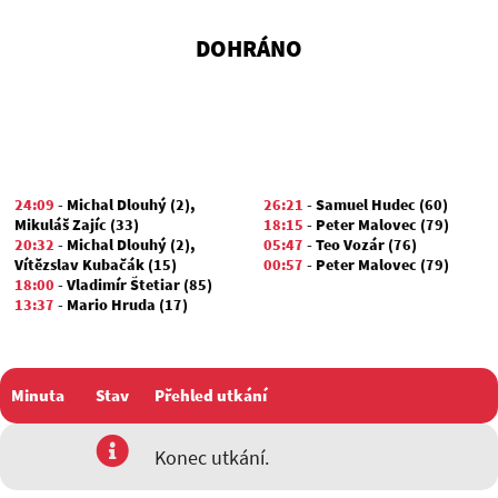
DOHRÁNO
24:09
-
Michal Dlouhý (2)
,
26:21
-
Samuel Hudec (60)
Mikuláš Zajíc (33)
18:15
-
Peter Malovec (79)
20:32
-
Michal Dlouhý (2)
,
05:47
-
Teo Vozár (76)
Vítězslav Kubačák (15)
00:57
-
Peter Malovec (79)
18:00
-
Vladimír Štetiar (85)
13:37
-
Mario Hruda (17)
Minuta
Stav
Přehled utkání
utkání
Konec utkání.