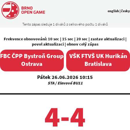
english
|
česky
Tento zápas sleduje 1 diváků z celkového počtu 1 diváků
Frekvence obnovování:
10 sec
|
15 sec
|
20 sec
|
zastav aktualizaci
|
povol aktualizaci
|
obnov celý zápas
FBC ČPP Bystroň Group
VŠK FTVŠ UK Hurikán
Ostrava
Bratislava
Pátek 26.06.2026 10:15
STA / Elevové BU11
4-4