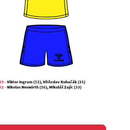
19
-
Viktor Ingram (11)
,
Vítězslav Kubačák (15)
02
-
Nikolas Neuwirth (16)
,
Mikuláš Zajíc (33)