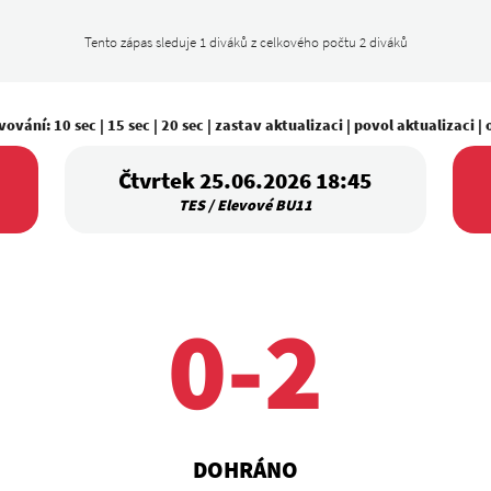
Tento zápas sleduje 1 diváků z celkového počtu 2 diváků
vování:
10 sec
|
15 sec
|
20 sec
|
zastav aktualizaci
|
povol aktualizaci
|
Čtvrtek 25.06.2026 18:45
TES / Elevové BU11
0-2
DOHRÁNO