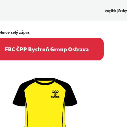
english
|
česky
obnov celý zápas
FBC ČPP Bystroň Group Ostrava