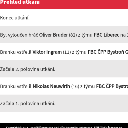
Přehled utkání
Konec utkání.
Byl vyloučen hráč
Oliver Bruder
(82) z týmu
FBC Liberec
na 
Branku vstřelil
Viktor Ingram
(11) z týmu
FBC ČPP Bystroň G
Začala 2. polovina utkání.
Branku vstřelil
Nikolas Neuwirth
(16) z týmu
FBC ČPP Bystr
Začala 1. polovina utkání.
Copyright © 2014 - 2026
Váš prostor s.r.o
| Všechna práva vyhrazena | LIVE živé zápasy v1.85