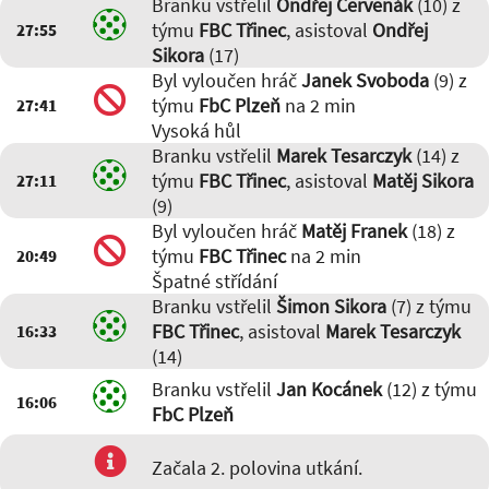
Branku vstřelil
Ondřej Červenák
(10) z
týmu
FBC Třinec
, asistoval
Ondřej
27:55
Sikora
(17)
Byl vyloučen hráč
Janek Svoboda
(9) z
týmu
FbC Plzeň
na 2 min
27:41
Vysoká hůl
Branku vstřelil
Marek Tesarczyk
(14) z
týmu
FBC Třinec
, asistoval
Matěj Sikora
27:11
(9)
Byl vyloučen hráč
Matěj Franek
(18) z
týmu
FBC Třinec
na 2 min
20:49
Špatné střídání
Branku vstřelil
Šimon Sikora
(7) z týmu
FBC Třinec
, asistoval
Marek Tesarczyk
16:33
(14)
Branku vstřelil
Jan Kocánek
(12) z týmu
16:06
FbC Plzeň
Začala 2. polovina utkání.