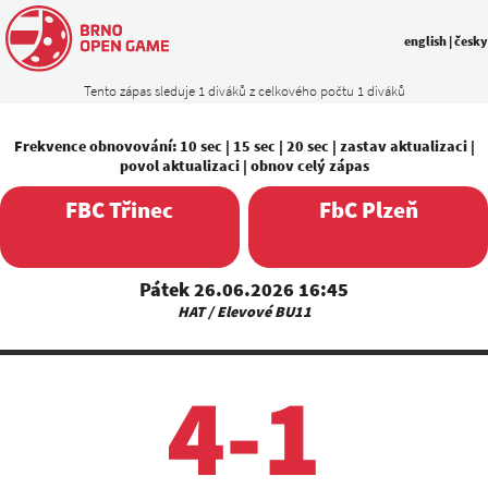
english
|
česky
Tento zápas sleduje 1 diváků z celkového počtu 1 diváků
Frekvence obnovování:
10 sec
|
15 sec
|
20 sec
|
zastav aktualizaci
|
povol aktualizaci
|
obnov celý zápas
FBC Třinec
FbC Plzeň
Pátek 26.06.2026 16:45
HAT / Elevové BU11
4-1