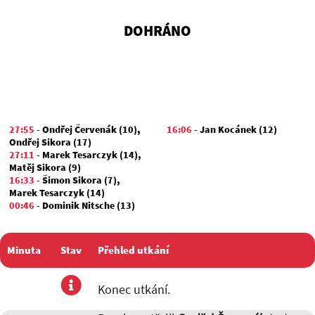
DOHRÁNO
27:55
-
Ondřej Červenák (10)
,
16:06
-
Jan Kocánek (12)
Ondřej Sikora (17)
27:11
-
Marek Tesarczyk (14)
,
Matěj Sikora (9)
16:33
-
Šimon Sikora (7)
,
Marek Tesarczyk (14)
00:46
-
Dominik Nitsche (13)
Minuta
Stav
Přehled utkání
utkání
Konec utkání.