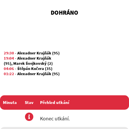
DOHRÁNO
29:30
-
Alexadner Krajňák (95)
19:04
-
Alexadner Krajňák
(95)
,
Marek Švejkovský (2)
04:06
-
Štěpán Kučera (35)
01:22
-
Alexadner Krajňák (95)
Minuta
Stav
Přehled utkání
utkání
Konec utkání.