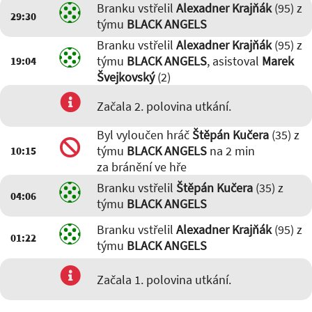
Branku vstřelil
Alexadner Krajňák
(95) z
29:30
týmu
BLACK ANGELS
Branku vstřelil
Alexadner Krajňák
(95) z
týmu
BLACK ANGELS
, asistoval
Marek
19:04
Švejkovský
(2)
Začala 2. polovina utkání.
Byl vyloučen hráč
Štěpán Kučera
(35) z
týmu
BLACK ANGELS
na 2 min
10:15
za bránění ve hře
Branku vstřelil
Štěpán Kučera
(35) z
04:06
týmu
BLACK ANGELS
Branku vstřelil
Alexadner Krajňák
(95) z
01:22
týmu
BLACK ANGELS
Začala 1. polovina utkání.