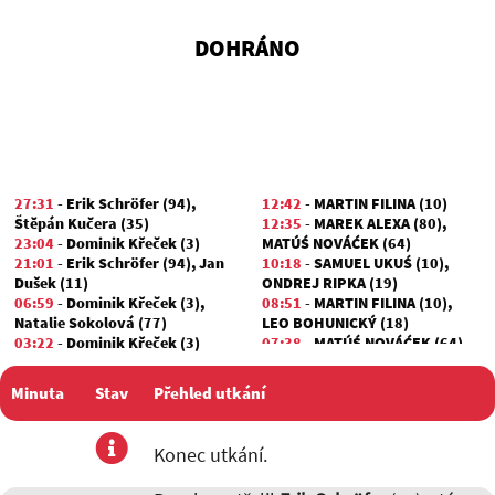
DOHRÁNO
27:31
-
Erik Schröfer (94)
,
12:42
-
MARTIN FILINA (10)
Štěpán Kučera (35)
12:35
-
MAREK ALEXA (80)
,
23:04
-
Dominik Křeček (3)
MATÚŚ NOVÁĆEK (64)
21:01
-
Erik Schröfer (94)
,
Jan
10:18
-
SAMUEL UKUŚ (10)
,
Dušek (11)
ONDREJ RIPKA (19)
06:59
-
Dominik Křeček (3)
,
08:51
-
MARTIN FILINA (10)
,
Natalie Sokolová (77)
LEO BOHUNICKÝ (18)
03:22
-
Dominik Křeček (3)
07:38
-
MATÚŚ NOVÁĆEK (64)
,
02:39
-
Jan Dušek (11)
,
Adam
MAREK ALEXA (80)
Kolman (68)
Minuta
Stav
Přehled utkání
utkání
Konec utkání.