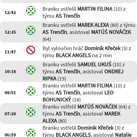
Branku vstřelil
MARTIN FILINA
(10) z
12:42
týmu
AS Trenčín
Branku vstřelil
MAREK ALEXA
(80) z týmu
AS Trenčín
, asistoval
MATÚŚ NOVÁĆEK
12:35
(64)
Byl vyloučen hráč
Dominik Křeček
(3) z
11:47
týmu
BLACK ANGELS
na 2 min
Branku vstřelil
SAMUEL UKUŚ
(10) z
týmu
AS Trenčín
, asistoval
ONDREJ
10:18
RIPKA
(19)
Branku vstřelil
MARTIN FILINA
(10) z
týmu
AS Trenčín
, asistoval
LEO
08:51
BOHUNICKÝ
(18)
Branku vstřelil
MATÚŚ NOVÁĆEK
(64) z
týmu
AS Trenčín
, asistoval
MAREK
07:38
ALEXA
(80)
Branku vstřelil
Dominik Křeček
(3) z
týmu
BLACK ANGELS
, asistoval
Natalie
06:59