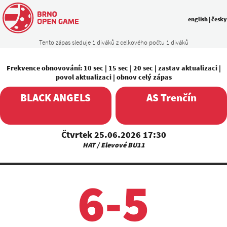
english
|
česky
Tento zápas sleduje 1 diváků z celkového počtu 1 diváků
Frekvence obnovování:
10 sec
|
15 sec
|
20 sec
|
zastav aktualizaci
|
povol aktualizaci
|
obnov celý zápas
BLACK ANGELS
AS Trenčín
Čtvrtek 25.06.2026 17:30
HAT / Elevové BU11
6-5