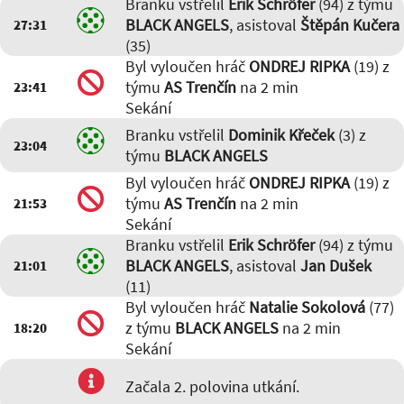
Branku vstřelil
Erik Schröfer
(94) z týmu
BLACK ANGELS
, asistoval
Štěpán Kučera
27:31
(35)
Byl vyloučen hráč
ONDREJ RIPKA
(19) z
týmu
AS Trenčín
na 2 min
23:41
Sekání
Branku vstřelil
Dominik Křeček
(3) z
23:04
týmu
BLACK ANGELS
Byl vyloučen hráč
ONDREJ RIPKA
(19) z
týmu
AS Trenčín
na 2 min
21:53
Sekání
Branku vstřelil
Erik Schröfer
(94) z týmu
BLACK ANGELS
, asistoval
Jan Dušek
21:01
(11)
Byl vyloučen hráč
Natalie Sokolová
(77)
z týmu
BLACK ANGELS
na 2 min
18:20
Sekání
Začala 2. polovina utkání.