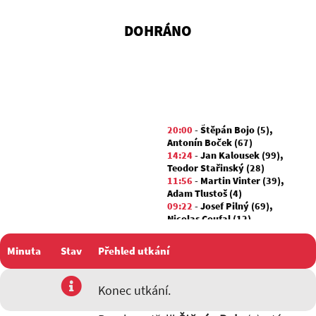
DOHRÁNO
20:00
-
Štěpán Bojo (5)
,
Antonín Boček (67)
14:24
-
Jan Kalousek (99)
,
Teodor Stařinský (28)
11:56
-
Martin Vinter (39)
,
Adam Tlustoš (4)
09:22
-
Josef Pilný (69)
,
Nicolas Coufal (12)
Minuta
Stav
Přehled utkání
utkání
Konec utkání.