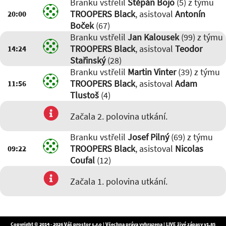
Branku vstřelil
Štěpán Bojo
(5) z týmu
TROOPERS Black
, asistoval
Antonín
20:00
Boček
(67)
Branku vstřelil
Jan Kalousek
(99) z týmu
TROOPERS Black
, asistoval
Teodor
14:24
Stařinský
(28)
Branku vstřelil
Martin Vinter
(39) z týmu
TROOPERS Black
, asistoval
Adam
11:56
Tlustoš
(4)
Začala 2. polovina utkání.
Branku vstřelil
Josef Pilný
(69) z týmu
TROOPERS Black
, asistoval
Nicolas
09:22
Coufal
(12)
Začala 1. polovina utkání.
Copyright © 2014 - 2026
Váš prostor s.r.o
| Všechna práva vyhrazena | LIVE živé zápasy v1.85