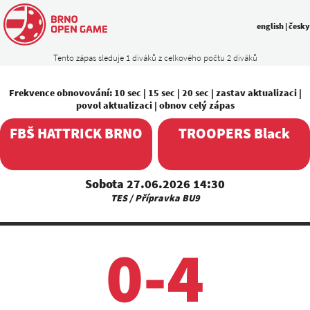
english
|
česky
Tento zápas sleduje 1 diváků z celkového počtu 2 diváků
Frekvence obnovování:
10 sec
|
15 sec
|
20 sec
|
zastav aktualizaci
|
povol aktualizaci
|
obnov celý zápas
FBŠ HATTRICK BRNO
TROOPERS Black
Sobota 27.06.2026 14:30
TES / Přípravka BU9
0-4