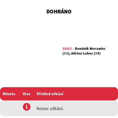
DOHRÁNO
10:51
-
Dominik Morawiec
(33)
,
Adrian Labuz (14)
Minuta
Stav
Přehled utkání
utkání
Konec utkání.