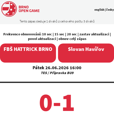
english
|
česky
Tento zápas sleduje 1 diváků z celkového počtu 3 diváků
Frekvence obnovování:
10 sec
|
15 sec
|
20 sec
|
zastav aktualizaci
|
povol aktualizaci
|
obnov celý zápas
FBŠ HATTRICK BRNO
Slovan Havířov
Pátek 26.06.2026 16:00
TES / Přípravka BU9
0-1