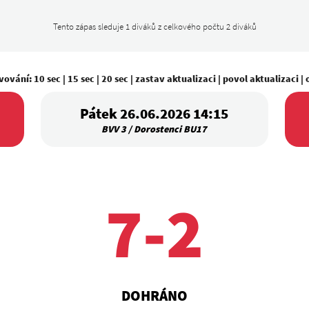
Tento zápas sleduje 1 diváků z celkového počtu 2 diváků
vování:
10 sec
|
15 sec
|
20 sec
|
zastav aktualizaci
|
povol aktualizaci
|
Pátek 26.06.2026 14:15
BVV 3 / Dorostenci BU17
7-2
DOHRÁNO