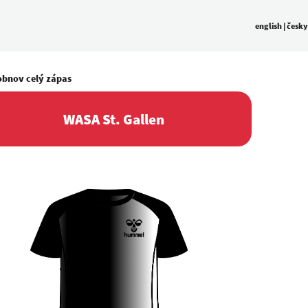
english
|
česky
obnov celý zápas
WASA St. Gallen