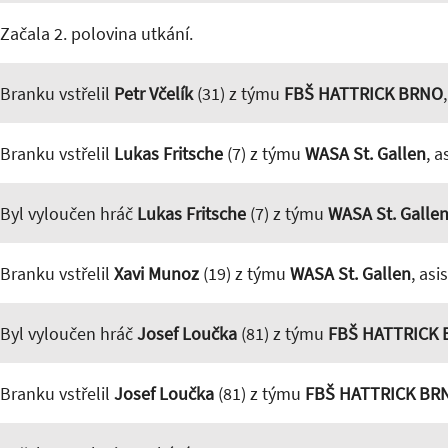
Začala 2. polovina utkání.
Branku vstřelil
Petr Včelík
(31) z týmu
FBŠ HATTRICK BRNO
Branku vstřelil
Lukas Fritsche
(7) z týmu
WASA St. Gallen
, a
Byl vyloučen hráč
Lukas Fritsche
(7) z týmu
WASA St. Galle
Branku vstřelil
Xavi Munoz
(19) z týmu
WASA St. Gallen
, asi
Byl vyloučen hráč
Josef Loučka
(81) z týmu
FBŠ HATTRICK
Branku vstřelil
Josef Loučka
(81) z týmu
FBŠ HATTRICK BR