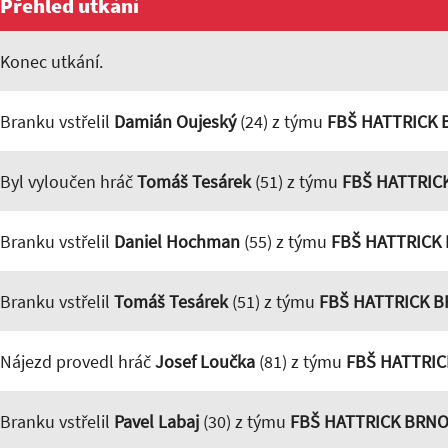
Přehled utkání
Konec utkání.
Branku vstřelil
Damián Oujeský
(24) z týmu
FBŠ HATTRICK
Byl vyloučen hráč
Tomáš Tesárek
(51) z týmu
FBŠ HATTRIC
Branku vstřelil
Daniel Hochman
(55) z týmu
FBŠ HATTRICK
Branku vstřelil
Tomáš Tesárek
(51) z týmu
FBŠ HATTRICK 
Nájezd provedl hráč
Josef Loučka
(81) z týmu
FBŠ HATTRI
Branku vstřelil
Pavel Labaj
(30) z týmu
FBŠ HATTRICK BRN