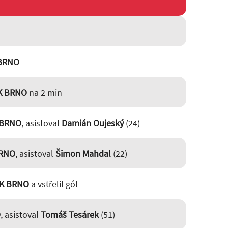
 BRNO
K BRNO
na 2 min
 BRNO
, asistoval
Damián Oujeský
(24)
BRNO
, asistoval
Šimon Mahdal
(22)
CK BRNO
a vstřelil gól
O
, asistoval
Tomáš Tesárek
(51)