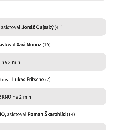
, asistoval
Jonáš Oujeský
(41)
sistoval
Xavi Munoz
(19)
n
na 2 min
stoval
Lukas Fritsche
(7)
 BRNO
na 2 min
NO
, asistoval
Roman Škarohlíd
(14)