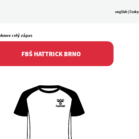
english
|
česky
obnov celý zápas
FBŠ HATTRICK BRNO