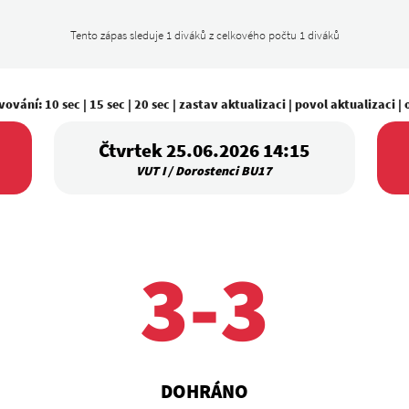
Tento zápas sleduje 1 diváků z celkového počtu 1 diváků
vování:
10 sec
|
15 sec
|
20 sec
|
zastav aktualizaci
|
povol aktualizaci
|
Čtvrtek 25.06.2026 14:15
VUT I / Dorostenci BU17
3-3
DOHRÁNO