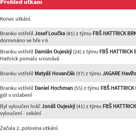
Přehled utkání
Konec utkání.
Branku vstřelil
Josef Loučka
(81) z týmu
FBŠ HATTRICK BR
dorovnáno ve hře v 6
Branku vstřelil
Damián Oujeský
(24) z týmu
FBŠ HATTRICK
Hattrick pomalu srovnává
Branku vstřelil
Matyáš Hovančák
(97) z týmu
JAGARE Havíř
Branku vstřelil
Daniel Hochman
(55) z týmu
FBŠ HATTRICK
gól v oslabení
Byl vyloučen hráč
Jonáš Oujeský
(41) z týmu
FBŠ HATTRIC
vyloučení - sekání
Začala 2. polovina utkání.