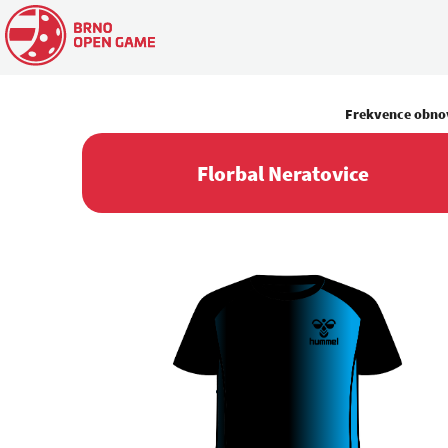
Frekvence obno
Florbal Neratovice