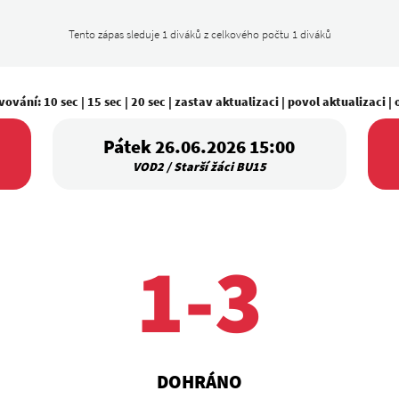
Tento zápas sleduje 1 diváků z celkového počtu 1 diváků
vování:
10 sec
|
15 sec
|
20 sec
|
zastav aktualizaci
|
povol aktualizaci
|
Pátek 26.06.2026 15:00
VOD2 / Starší žáci BU15
1-3
DOHRÁNO