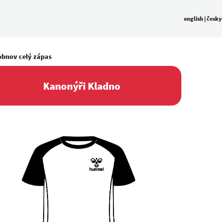
english
|
česky
obnov celý zápas
Kanonýři Kladno