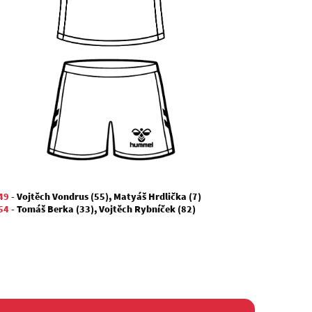
49
-
Vojtěch Vondrus (55)
,
Matyáš Hrdlička (7)
54
-
Tomáš Berka (33)
,
Vojtěch Rybníček (82)