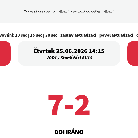
Tento zápas sleduje 1 diváků z celkového počtu 1 diváků
vování:
10 sec
|
15 sec
|
20 sec
|
zastav aktualizaci
|
povol aktualizaci
|
Čtvrtek 25.06.2026 14:15
VOD1 / Starší žáci BU15
7-2
DOHRÁNO