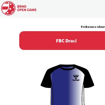
Frekvence obno
FBC Draci