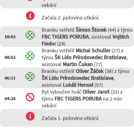
sekání
Začala 2. polovina utkání.
Branku vstřelil
Šimon Štorek
(44) z týmu
FBC TIGERS PORUBA
, asistoval
Vojtěch
10:03
Fiedor
(28)
Branku vstřelil
Michal Schuller
(27) z
týmu
ŠK Lido Prírodovedec Bratislava
,
08:53
asistoval
Martin Čukan
(77)
Branku vstřelil
Oliver Žáček
(38) z týmu
ŠK Lido Prírodovedec Bratislava
,
06:11
asistoval
Lukáš Hensel
(97)
Byl vyloučen hráč
Oliver Jaroš
(33) z
týmu
FBC TIGERS PORUBA
na 2 min
04:38
sekání
Začala 1. polovina utkání.