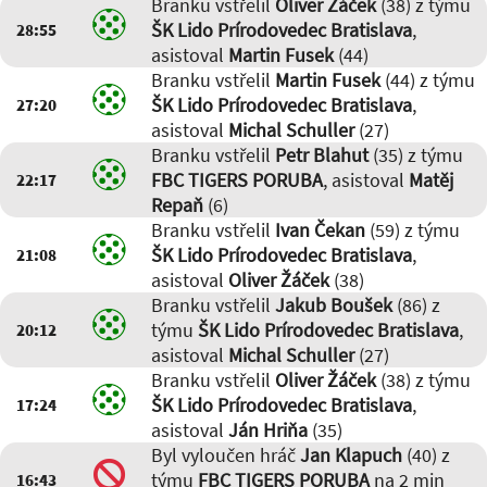
Branku vstřelil
Oliver Žáček
(38) z týmu
ŠK Lido Prírodovedec Bratislava
,
28:55
asistoval
Martin Fusek
(44)
Branku vstřelil
Martin Fusek
(44) z týmu
ŠK Lido Prírodovedec Bratislava
,
27:20
asistoval
Michal Schuller
(27)
Branku vstřelil
Petr Blahut
(35) z týmu
FBC TIGERS PORUBA
, asistoval
Matěj
22:17
Repaň
(6)
Branku vstřelil
Ivan Čekan
(59) z týmu
ŠK Lido Prírodovedec Bratislava
,
21:08
asistoval
Oliver Žáček
(38)
Branku vstřelil
Jakub Boušek
(86) z
týmu
ŠK Lido Prírodovedec Bratislava
,
20:12
asistoval
Michal Schuller
(27)
Branku vstřelil
Oliver Žáček
(38) z týmu
ŠK Lido Prírodovedec Bratislava
,
17:24
asistoval
Ján Hriňa
(35)
Byl vyloučen hráč
Jan Klapuch
(40) z
týmu
FBC TIGERS PORUBA
na 2 min
16:43