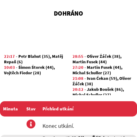
DOHRÁNO
22:17
-
Petr Blahut (35)
,
Matěj
28:55
-
Oliver Žáček (38)
,
Repaň (6)
Martin Fusek (44)
10:03
-
Šimon Štorek (44)
,
27:20
-
Martin Fusek (44)
,
Vojtěch Fiedor (28)
Michal Schuller (27)
21:08
-
Ivan Čekan (59)
,
Oliver
Žáček (38)
20:12
-
Jakub Boušek (86)
,
Michal Schuller (27)
17:24
-
Oliver Žáček (38)
,
Ján
Hriňa (35)
Minuta
Stav
Přehled utkání
08:53
-
Michal Schuller (27)
,
Martin Čukan (77)
06:11
-
Oliver Žáček (38)
,
utkání
Konec utkání.
Lukáš Hensel (97)