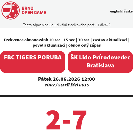
english
|
česky
Tento zápas sleduje 1 diváků z celkového počtu 1 diváků
Frekvence obnovování:
10 sec
|
15 sec
|
20 sec
|
zastav aktualizaci
|
povol aktualizaci
|
obnov celý zápas
FBC TIGERS PORUBA
ŠK Lido Prírodovedec
Bratislava
Pátek 26.06.2026 12:00
VOD2 / Starší žáci BU15
2-7