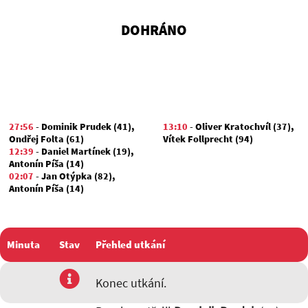
DOHRÁNO
27:56
-
Dominik Prudek (41)
,
13:10
-
Oliver Kratochvíl (37)
,
Ondřej Folta (61)
Vítek Follprecht (94)
12:39
-
Daniel Martínek (19)
,
Antonín Píša (14)
02:07
-
Jan Otýpka (82)
,
Antonín Píša (14)
Minuta
Stav
Přehled utkání
utkání
Konec utkání.