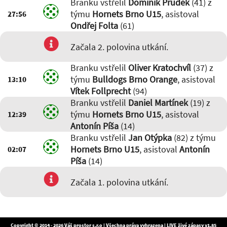
Branku vstřelil
Dominik Prudek
(41) z
týmu
Hornets Brno U15
, asistoval
27:56
Ondřej Folta
(61)
Začala 2. polovina utkání.
Branku vstřelil
Oliver Kratochvíl
(37) z
týmu
Bulldogs Brno Orange
, asistoval
13:10
Vítek Follprecht
(94)
Branku vstřelil
Daniel Martínek
(19) z
týmu
Hornets Brno U15
, asistoval
12:39
Antonín Píša
(14)
Branku vstřelil
Jan Otýpka
(82) z týmu
Hornets Brno U15
, asistoval
Antonín
02:07
Píša
(14)
Začala 1. polovina utkání.
Copyright © 2014 - 2026
Váš prostor s.r.o
| Všechna práva vyhrazena | LIVE živé zápasy v1.85