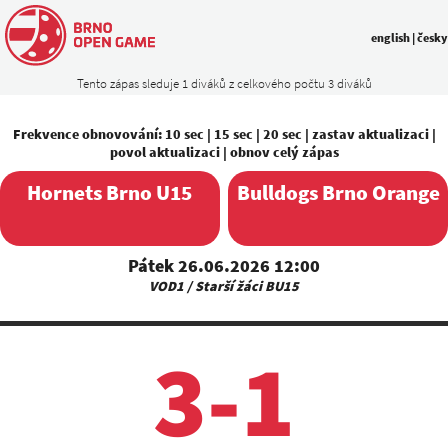
english
|
česky
Tento zápas sleduje 1 diváků z celkového počtu 3 diváků
Frekvence obnovování:
10 sec
|
15 sec
|
20 sec
|
zastav aktualizaci
|
povol aktualizaci
|
obnov celý zápas
Hornets Brno U15
Bulldogs Brno Orange
Pátek 26.06.2026 12:00
VOD1 / Starší žáci BU15
3-1