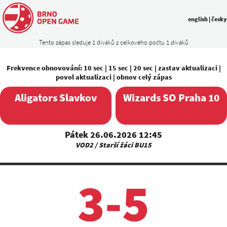
english
|
česky
Tento zápas sleduje 1 diváků z celkového počtu 1 diváků
Frekvence obnovování:
10 sec
|
15 sec
|
20 sec
|
zastav aktualizaci
|
povol aktualizaci
|
obnov celý zápas
Aligators Slavkov
Wizards SO Praha 10
Pátek 26.06.2026 12:45
VOD2 / Starší žáci BU15
3-5