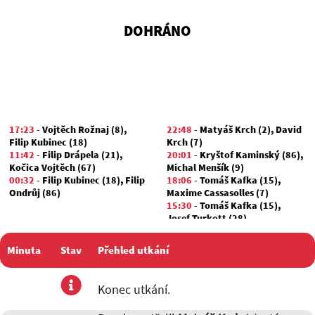
DOHRÁNO
17:23
-
Vojtěch Rožnaj (8)
,
22:48
-
Matyáš Krch (2)
,
David
Filip Kubinec (18)
Krch (7)
11:42
-
Filip Drápela (21)
,
20:01
-
Kryštof Kaminský (86)
,
Kočica Vojtěch (67)
Michal Menšík (9)
00:32
-
Filip Kubinec (18)
,
Filip
18:06
-
Tomáš Kafka (15)
,
Ondrůj (86)
Maxime Cassasolles (7)
15:30
-
Tomáš Kafka (15)
,
Josef Turkott (28)
12:34
-
Kryštof Kaminský (86)
,
Martin Bodeček (6)
Minuta
Stav
Přehled utkání
utkání
Konec utkání.