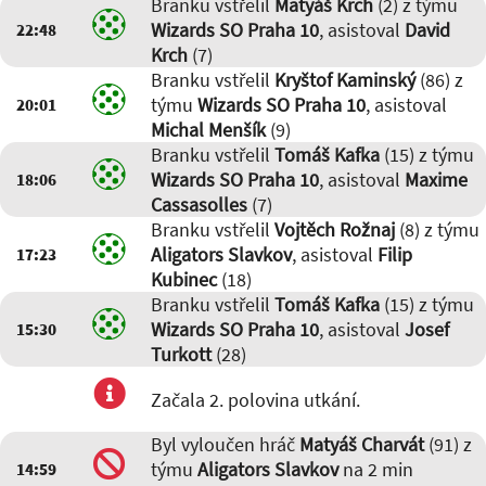
Branku vstřelil
Matyáš Krch
(2) z týmu
Wizards SO Praha 10
, asistoval
David
22:48
Krch
(7)
Branku vstřelil
Kryštof Kaminský
(86) z
týmu
Wizards SO Praha 10
, asistoval
20:01
Michal Menšík
(9)
Branku vstřelil
Tomáš Kafka
(15) z týmu
Wizards SO Praha 10
, asistoval
Maxime
18:06
Cassasolles
(7)
Branku vstřelil
Vojtěch Rožnaj
(8) z týmu
Aligators Slavkov
, asistoval
Filip
17:23
Kubinec
(18)
Branku vstřelil
Tomáš Kafka
(15) z týmu
Wizards SO Praha 10
, asistoval
Josef
15:30
Turkott
(28)
Začala 2. polovina utkání.
Byl vyloučen hráč
Matyáš Charvát
(91) z
týmu
Aligators Slavkov
na 2 min
14:59