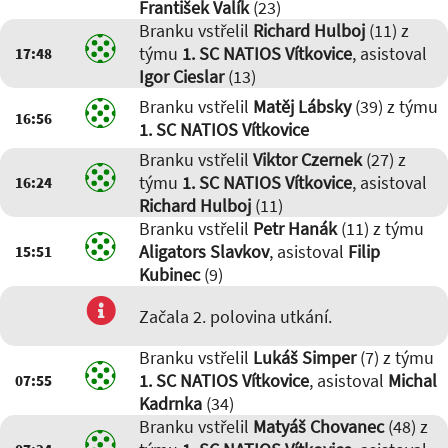
František Valík
(23)
Branku vstřelil
Richard Hulboj
(11) z
týmu
1. SC NATIOS Vítkovice
, asistoval
17:48
Igor Cieslar
(13)
Branku vstřelil
Matěj Lábsky
(39) z týmu
16:56
1. SC NATIOS Vítkovice
Branku vstřelil
Viktor Czernek
(27) z
týmu
1. SC NATIOS Vítkovice
, asistoval
16:24
Richard Hulboj
(11)
Branku vstřelil
Petr Hanák
(11) z týmu
Aligators Slavkov
, asistoval
Filip
15:51
Kubinec
(9)
Začala 2. polovina utkání.
Branku vstřelil
Lukáš Simper
(7) z týmu
1. SC NATIOS Vítkovice
, asistoval
Michal
07:55
Kadrnka
(34)
Branku vstřelil
Matyáš Chovanec
(48) z