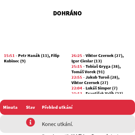
DOHRÁNO
15:51
-
Petr Hanák (11)
,
Filip
26:25
-
Viktor Czernek (27)
,
Kubinec (9)
Igor Cieslar (13)
25:15
-
Tobiaš Gryga (38)
,
Tomáš Vorek (91)
22:55
-
Jakub Turoň (28)
,
Viktor Czernek (27)
22:04
-
Lukáš Simper (7)
21:13
-
František Valík (23)
,
Matyáš Chovanec (48)
21:00
-
Richard Hulboj (11)
,
Minuta
Stav
Přehled utkání
Igor Cieslar (13)
18:12
-
Matyáš Chovanec (48)
,
František Valík (23)
utkání
Konec utkání.
17:48
-
Richard Hulboj (11)
,
Igor Cieslar (13)