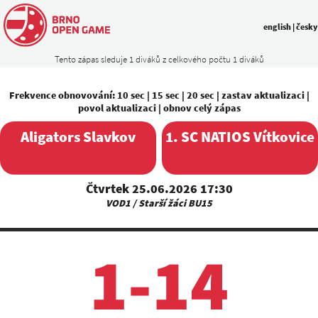
english
|
česky
Tento zápas sleduje 1 diváků z celkového počtu 1 diváků
Frekvence obnovování:
10 sec
|
15 sec
|
20 sec
|
zastav aktualizaci
|
povol aktualizaci
|
obnov celý zápas
Aligators Slavkov
1. SC NATIOS Vítkovice
Čtvrtek 25.06.2026 17:30
VOD1 / Starší žáci BU15
1-14