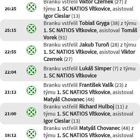
Branku vstřelil
Viktor Czernek
(27) z
16:56
-
Matěj Lábsky (39)
16:24
-
Viktor Czernek (27)
,
týmu
1. SC NATIOS Vítkovice
, asistoval
26:25
Richard Hulboj (11)
Igor Cieslar
(13)
07:55
-
Lukáš Simper (7)
,
Branku vstřelil
Tobiaš Gryga
(38) z týmu
Michal Kadrnka (34)
1. SC NATIOS Vítkovice
, asistoval
Tomáš
25:15
07:24
-
Matyáš Chovanec (48)
,
Matěj Lábsky (39)
Vorek
(91)
02:45
-
Igor Cieslar (13)
,
Branku vstřelil
Jakub Turoň
(28) z týmu
Richard Hulboj (11)
1. SC NATIOS Vítkovice
, asistoval
Viktor
22:55
01:03
-
František Valík (23)
,
Czernek
(27)
Matěj Lábsky (39)
Branku vstřelil
Lukáš Simper
(7) z týmu
22:04
1. SC NATIOS Vítkovice
Branku vstřelil
František Valík
(23) z
týmu
1. SC NATIOS Vítkovice
, asistoval
21:13
Matyáš Chovanec
(48)
Branku vstřelil
Richard Hulboj
(11) z
týmu
1. SC NATIOS Vítkovice
, asistoval
21:00
Igor Cieslar
(13)
Branku vstřelil
Matyáš Chovanec
(48) z
týmu
1. SC NATIOS Vítkovice
, asistoval
18:12