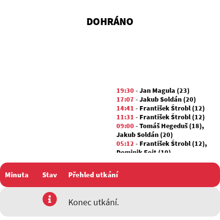
DOHRÁNO
19:30
-
Jan Magula (23)
17:07
-
Jakub Soldán (20)
14:41
-
František Štrobl (12)
11:31
-
František Štrobl (12)
09:00
-
Tomáš Hegeduš (18)
,
Jakub Soldán (20)
05:12
-
František Štrobl (12)
,
Dominik Fojt (10)
02:33
-
František Štrobl (12)
,
Tomáš Hegeduš (18)
Minuta
Stav
Přehled utkání
utkání
Konec utkání.