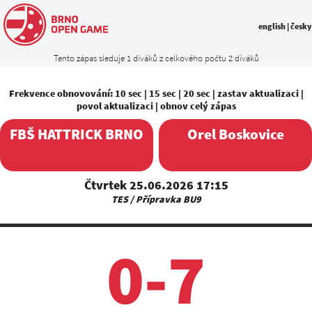
english
|
česky
Tento zápas sleduje 1 diváků z celkového počtu 2 diváků
Frekvence obnovování:
10 sec
|
15 sec
|
20 sec
|
zastav aktualizaci
|
povol aktualizaci
|
obnov celý zápas
FBŠ HATTRICK BRNO
Orel Boskovice
Čtvrtek 25.06.2026 17:15
TES / Přípravka BU9
0-7