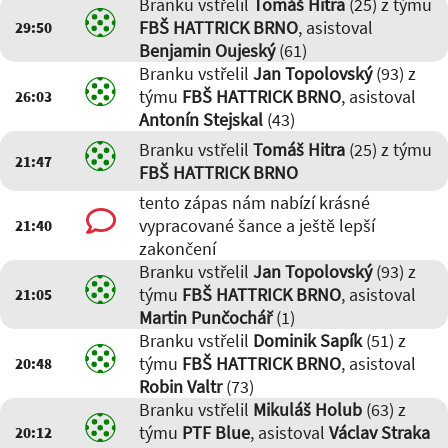
Branku vstřelil
Tomáš Hitra
(25) z týmu
13:16
-
Jan Topolovský (93)
,
Tomáš Hitra (25)
FBŠ HATTRICK BRNO
, asistoval
29:50
09:25
-
Dominik Sapík (51)
Benjamin Oujeský
(61)
09:19
-
Antonín Stejskal (43)
,
Branku vstřelil
Jan Topolovský
(93) z
Tomáš Hitra (25)
týmu
FBŠ HATTRICK BRNO
, asistoval
26:03
02:38
-
Anton Bartovič (13)
Antonín Stejskal
(43)
Branku vstřelil
Tomáš Hitra
(25) z týmu
21:47
FBŠ HATTRICK BRNO
tento zápas nám nabízí krásné
vypracované šance a ještě lepší
21:40
zakončení
Branku vstřelil
Jan Topolovský
(93) z
týmu
FBŠ HATTRICK BRNO
, asistoval
21:05
Martin Punčochář
(1)
Branku vstřelil
Dominik Sapík
(51) z
týmu
FBŠ HATTRICK BRNO
, asistoval
20:48
Robin Valtr
(73)
Branku vstřelil
Mikuláš Holub
(63) z
týmu
PTF Blue
, asistoval
Václav Straka
20:12