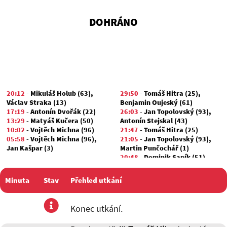
DOHRÁNO
20:12
-
Mikuláš Holub (63)
,
29:50
-
Tomáš Hitra (25)
,
Václav Straka (13)
Benjamin Oujeský (61)
17:19
-
Antonín Dvořák (22)
26:03
-
Jan Topolovský (93)
,
13:29
-
Matyáš Kučera (50)
Antonín Stejskal (43)
10:02
-
Vojtěch Michna (96)
21:47
-
Tomáš Hitra (25)
05:58
-
Vojtěch Michna (96)
,
21:05
-
Jan Topolovský (93)
,
Jan Kašpar (3)
Martin Punčochář (1)
20:48
-
Dominik Sapík (51)
,
Robin Valtr (73)
17:35
-
Jan Topolovský (93)
,
Minuta
Stav
Přehled utkání
Benjamin Oujeský (61)
17:14
-
Dominik Sapík (51)
,
Robin Valtr (73)
utkání
Konec utkání.
13:48
-
Benjamin Oujeský (61)
,
Tomáš Hitra (25)