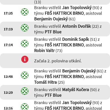
(13)
Branku vstřelil
Jan Topolovský
(93) z
týmu
FBŠ HATTRICK BRNO
, asistoval
17:35
Benjamin Oujeský
(61)
Branku vstřelil
Antonín Dvořák
(22) z
17:19
týmu
PTF Blue
Branku vstřelil
Dominik Sapík
(51) z
týmu
FBŠ HATTRICK BRNO
, asistoval
17:14
Robin Valtr
(73)
Začala 2. polovina utkání.
Branku vstřelil
Benjamin Oujeský
(61) z
týmu
FBŠ HATTRICK BRNO
, asistoval
13:48
Tomáš Hitra
(25)
Branku vstřelil
Matyáš Kučera
(50) z
13:29
týmu
PTF Blue
Branku vstřelil
Jan Topolovský
(93) z
týmu
FBŠ HATTRICK BRNO
, asistoval
13:16