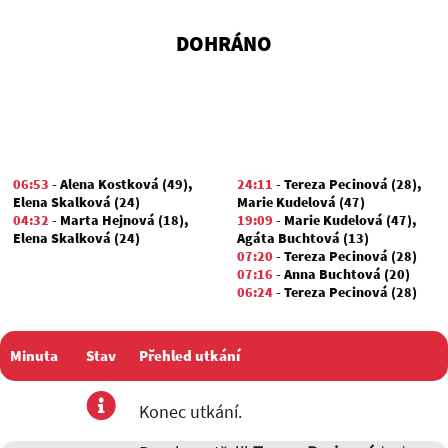
DOHRÁNO
06:53
-
Alena Kostková (49)
,
24:11
-
Tereza Pecinová (28)
,
Elena Skalková (24)
Marie Kudelová (47)
04:32
-
Marta Hejnová (18)
,
19:09
-
Marie Kudelová (47)
,
Elena Skalková (24)
Agáta Buchtová (13)
07:20
-
Tereza Pecinová (28)
07:16
-
Anna Buchtová (20)
06:24
-
Tereza Pecinová (28)
Minuta
Stav
Přehled utkání
utkání
Konec utkání.