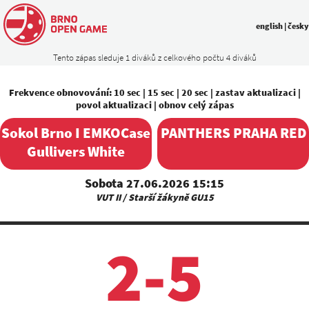
english
|
česky
Tento zápas sleduje 1 diváků z celkového počtu 4 diváků
Frekvence obnovování:
10 sec
|
15 sec
|
20 sec
|
zastav aktualizaci
|
povol aktualizaci
|
obnov celý zápas
Sokol Brno I EMKOCase
PANTHERS PRAHA RED
Gullivers White
Sobota 27.06.2026 15:15
VUT II / Starší žákyně GU15
2-5