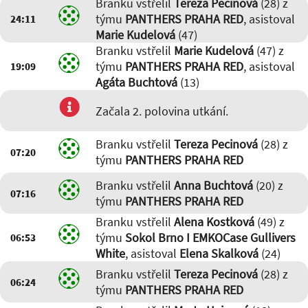
Branku vstřelil
Tereza Pecinová
(28) z
týmu
PANTHERS PRAHA RED
, asistoval
24:11
Marie Kudelová
(47)
Branku vstřelil
Marie Kudelová
(47) z
týmu
PANTHERS PRAHA RED
, asistoval
19:09
Agáta Buchtová
(13)
Začala 2. polovina utkání.
Branku vstřelil
Tereza Pecinová
(28) z
07:20
týmu
PANTHERS PRAHA RED
Branku vstřelil
Anna Buchtová
(20) z
07:16
týmu
PANTHERS PRAHA RED
Branku vstřelil
Alena Kostková
(49) z
týmu
Sokol Brno I EMKOCase Gullivers
06:53
White
, asistoval
Elena Skalková
(24)
Branku vstřelil
Tereza Pecinová
(28) z
06:24
týmu
PANTHERS PRAHA RED