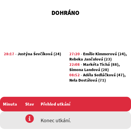
DOHRÁNO
28:17
-
Justýna Ševčíková (24)
27:20
-
Emílie Kimmerová (24)
,
Rebeka Jančulová (23)
22:08
-
Markéta Tichá (88)
,
Simona Landová (28)
08:52
-
Adéla Sedláčková (47)
,
Nela Dostálová (71)
Minuta
Stav
Přehled utkání
utkání
Konec utkání.