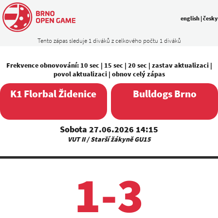
english
|
česky
Tento zápas sleduje 1 diváků z celkového počtu 1 diváků
Frekvence obnovování:
10 sec
|
15 sec
|
20 sec
|
zastav aktualizaci
|
povol aktualizaci
|
obnov celý zápas
K1 Florbal Židenice
Bulldogs Brno
Sobota 27.06.2026 14:15
VUT II / Starší žákyně GU15
1-3