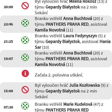
Byl vyloučen hráč
Milena Rokosz
(13) z
týmu
Gepardy Białystok
na 2 min
30:00
Sekání
Branku vstřelil
Anna Buchtová
(20) z
týmu
PANTHERS PRAHA RED
, asistoval
23:46
Kamila Novotná
(11)
Branku vstřelil
Laura Fedynyszyn
(5) z
týmu
Gepardy Białystok
, asistoval
Hania
21:25
Sar
(10)
Branku vstřelil
Anna Buchtová
(20) z
týmu
PANTHERS PRAHA RED
, asistoval
19:07
Kamila Novotná
(11)
Začala 2. polovina utkání.
Byl vyloučen hráč
Julia Kozłowska
(9) z
týmu
Gepardy Białystok
na 2 min
15:00
Sekání
Branku vstřelil
Marie Kudelová
(47) z
07:30
týmu
PANTHERS PRAHA RED