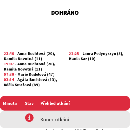
DOHRÁNO
23:46
-
Anna Buchtová (20)
,
21:25
-
Laura Fedynyszyn (5)
,
Kamila Novotná (11)
Hania Sar (10)
19:07
-
Anna Buchtová (20)
,
Kamila Novotná (11)
07:30
-
Marie Kudelová (47)
03:14
-
Agáta Buchtová (13)
,
Adéla Smržová (89)
Minuta
Stav
Přehled utkání
utkání
Konec utkání.