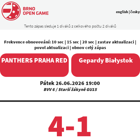
english
|
česky
Tento zápas sleduje 1 diváků z celkového počtu 2 diváků
Frekvence obnovování:
10 sec
|
15 sec
|
20 sec
|
zastav aktualizaci
|
povol aktualizaci
|
obnov celý zápas
PANTHERS PRAHA RED
Gepardy Białystok
Pátek 26.06.2026 19:00
BVV 6 / Starší žákyně GU15
4-1