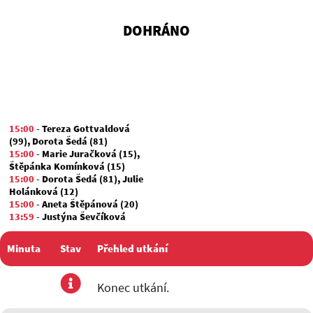
DOHRÁNO
15:00
-
Tereza Gottvaldová
(99)
,
Dorota Šedá (81)
15:00
-
Marie Juračková (15)
,
Štěpánka Komínková (15)
15:00
-
Dorota Šedá (81)
,
Julie
Holánková (12)
15:00
-
Aneta Štěpánová (20)
13:59
-
Justýna Ševčíková
(24)
,
Sabina Kulková (55)
12:06
-
Aneta Štěpánová (20)
Minuta
Stav
Přehled utkání
05:36
-
Tereza Gottvaldová
(99)
,
Adéla Kopřivová (82)
utkání
Konec utkání.