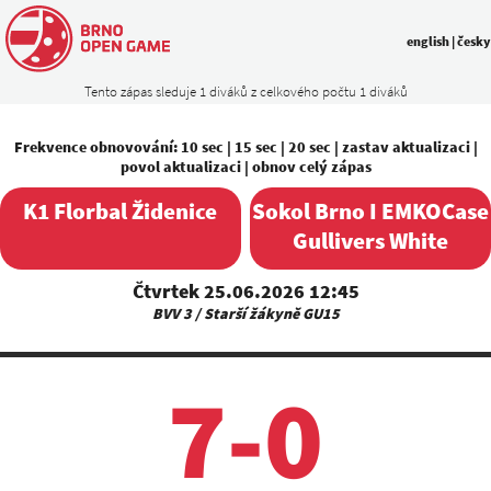
english
|
česky
Tento zápas sleduje 1 diváků z celkového počtu 1 diváků
Frekvence obnovování:
10 sec
|
15 sec
|
20 sec
|
zastav aktualizaci
|
povol aktualizaci
|
obnov celý zápas
K1 Florbal Židenice
Sokol Brno I EMKOCase
Gullivers White
Čtvrtek 25.06.2026 12:45
BVV 3 / Starší žákyně GU15
7-0