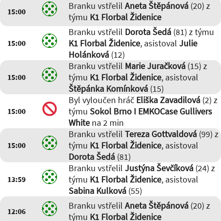
Branku vstřelil
Aneta Štěpánová
(20) z
15:00
týmu
K1 Florbal Židenice
Branku vstřelil
Dorota Šedá
(81) z týmu
K1 Florbal Židenice
, asistoval
Julie
15:00
Holánková
(12)
Branku vstřelil
Marie Juračková
(15) z
týmu
K1 Florbal Židenice
, asistoval
15:00
Štěpánka Komínková
(15)
Byl vyloučen hráč
Eliška Zavadilová
(2) z
týmu
Sokol Brno I EMKOCase Gullivers
15:00
White
na 2 min
Branku vstřelil
Tereza Gottvaldová
(99) z
týmu
K1 Florbal Židenice
, asistoval
15:00
Dorota Šedá
(81)
Branku vstřelil
Justýna Ševčíková
(24) z
týmu
K1 Florbal Židenice
, asistoval
13:59
Sabina Kulková
(55)
Branku vstřelil
Aneta Štěpánová
(20) z
12:06
týmu
K1 Florbal Židenice