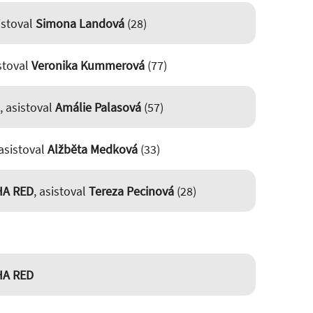
sistoval
Simona Landová
(28)
istoval
Veronika Kummerová
(77)
, asistoval
Amálie Palasová
(57)
 asistoval
Alžběta Medková
(33)
HA RED
, asistoval
Tereza Pecinová
(28)
HA RED