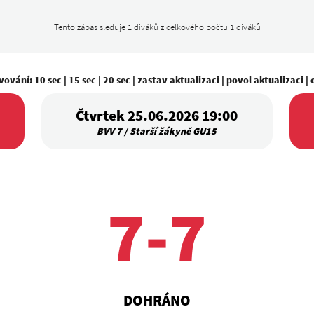
Tento zápas sleduje 1 diváků z celkového počtu 1 diváků
vování:
10 sec
|
15 sec
|
20 sec
|
zastav aktualizaci
|
povol aktualizaci
|
Čtvrtek 25.06.2026 19:00
BVV 7 / Starší žákyně GU15
7-7
DOHRÁNO