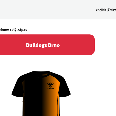
english
|
česky
obnov celý zápas
Bulldogs Brno