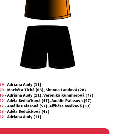
59
-
Adriana Audy (11)
50
-
Markéta Tichá (88)
,
Simona Landová (28)
46
-
Adriana Audy (11)
,
Veronika Kummerová (77)
02
-
Adéla Sedláčková (47)
,
Amálie Palasová (57)
37
-
Amálie Palasová (57)
,
Alžběta Medková (33)
03
-
Adéla Sedláčková (47)
02
-
Adriana Audy (11)