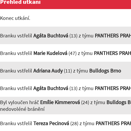
Přehled utkání
Konec utkání.
Branku vstřelil
Agáta Buchtová
(13) z týmu
PANTHERS PRA
Branku vstřelil
Marie Kudelová
(47) z týmu
PANTHERS PRAH
Branku vstřelil
Adriana Audy
(11) z týmu
Bulldogs Brno
Branku vstřelil
Agáta Buchtová
(13) z týmu
PANTHERS PRA
Byl vyloučen hráč
Emílie Kimmerová
(24) z týmu
Bulldogs B
nedovoléné bránění
Branku vstřelil
Tereza Pecinová
(28) z týmu
PANTHERS PRA