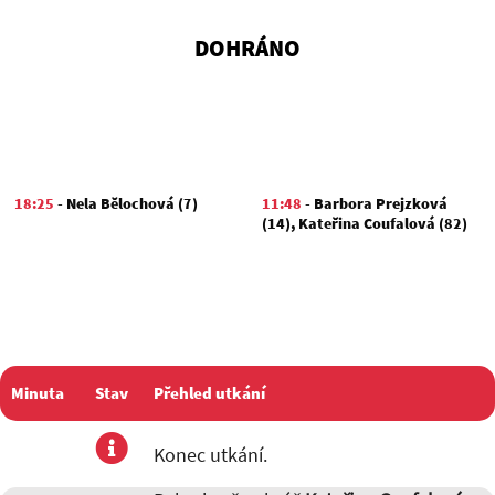
DOHRÁNO
18:25
-
Nela Bělochová (7)
11:48
-
Barbora Prejzková
(14)
,
Kateřina Coufalová (82)
Minuta
Stav
Přehled utkání
utkání
Konec utkání.