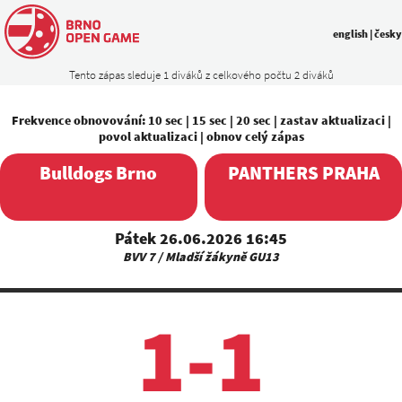
english
|
česky
Tento zápas sleduje 1 diváků z celkového počtu 2 diváků
Frekvence obnovování:
10 sec
|
15 sec
|
20 sec
|
zastav aktualizaci
|
povol aktualizaci
|
obnov celý zápas
Bulldogs Brno
PANTHERS PRAHA
Pátek 26.06.2026 16:45
BVV 7 / Mladší žákyně GU13
1-1