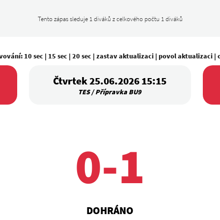
Tento zápas sleduje 1 diváků z celkového počtu 1 diváků
vování:
10 sec
|
15 sec
|
20 sec
|
zastav aktualizaci
|
povol aktualizaci
|
Čtvrtek 25.06.2026 15:15
TES / Přípravka BU9
0-1
DOHRÁNO