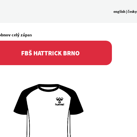
english
|
česky
obnov celý zápas
FBŠ HATTRICK BRNO