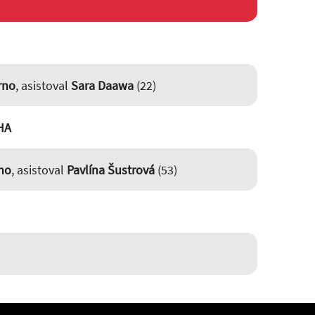
rno
, asistoval
Sara Daawa
(22)
HA
no
, asistoval
Pavlína Šustrová
(53)