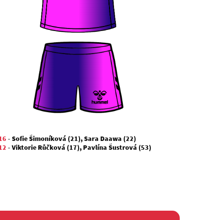
16
-
Sofie Šimoníková (21)
,
Sara Daawa (22)
12
-
Viktorie Růčková (17)
,
Pavlína Šustrová (53)