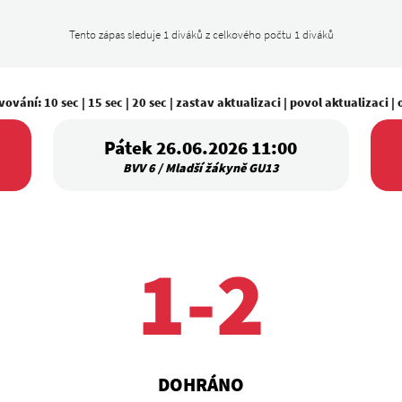
Tento zápas sleduje 1 diváků z celkového počtu 1 diváků
vování:
10 sec
|
15 sec
|
20 sec
|
zastav aktualizaci
|
povol aktualizaci
|
Pátek 26.06.2026 11:00
BVV 6 / Mladší žákyně GU13
1-2
DOHRÁNO