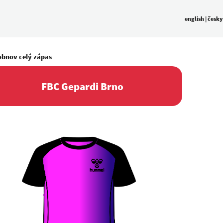
english
|
česky
obnov celý zápas
FBC Gepardi Brno