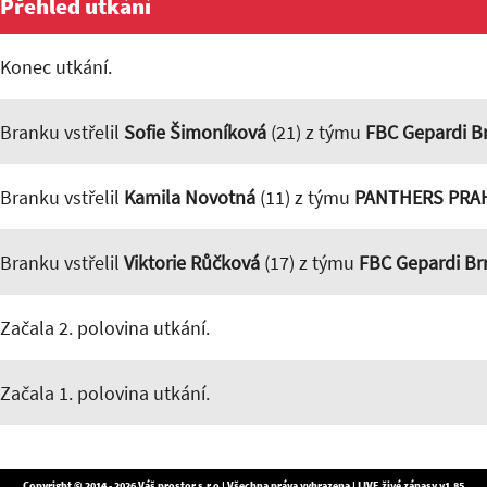
Přehled utkání
Konec utkání.
Branku vstřelil
Sofie Šimoníková
(21) z týmu
FBC Gepardi B
Branku vstřelil
Kamila Novotná
(11) z týmu
PANTHERS PRA
Branku vstřelil
Viktorie Růčková
(17) z týmu
FBC Gepardi Br
Začala 2. polovina utkání.
Začala 1. polovina utkání.
Copyright © 2014 - 2026
Váš prostor s.r.o
| Všechna práva vyhrazena | LIVE živé zápasy v1.85