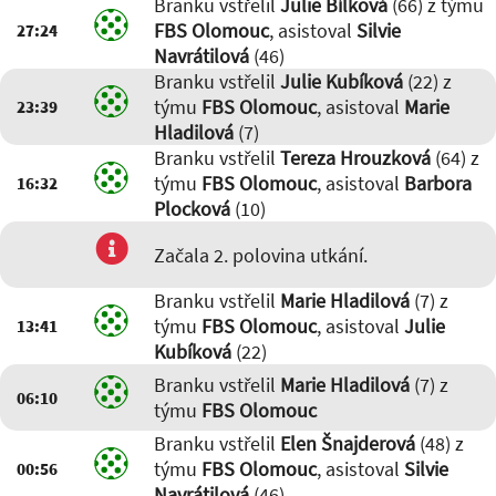
Branku vstřelil
Julie Bílková
(66) z týmu
FBS Olomouc
, asistoval
Silvie
27:24
Navrátilová
(46)
Branku vstřelil
Julie Kubíková
(22) z
týmu
FBS Olomouc
, asistoval
Marie
23:39
Hladilová
(7)
Branku vstřelil
Tereza Hrouzková
(64) z
týmu
FBS Olomouc
, asistoval
Barbora
16:32
Plocková
(10)
Začala 2. polovina utkání.
Branku vstřelil
Marie Hladilová
(7) z
týmu
FBS Olomouc
, asistoval
Julie
13:41
Kubíková
(22)
Branku vstřelil
Marie Hladilová
(7) z
06:10
týmu
FBS Olomouc
Branku vstřelil
Elen Šnajderová
(48) z
týmu
FBS Olomouc
, asistoval
Silvie
00:56
Navrátilová
(46)