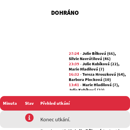
DOHRÁNO
27:24
-
Julie Bílková (66)
,
Silvie Navrátilová (46)
23:39
-
Julie Kubíková (22)
,
Marie Hladilová (7)
16:32
-
Tereza Hrouzková (64)
,
Barbora Plocková (10)
13:41
-
Marie Hladilová (7)
,
Julie Kubíková (22)
06:10
-
Marie Hladilová (7)
00:56
-
Elen Šnajderová (48)
,
Minuta
Stav
Přehled utkání
Silvie Navrátilová (46)
utkání
Konec utkání.