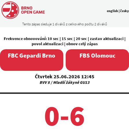
english
|
česky
Tento zápas sleduje 1 diváků z celkového počtu 2 diváků
Frekvence obnovování:
10 sec
|
15 sec
|
20 sec
|
zastav aktualizaci
|
povol aktualizaci
|
obnov celý zápas
FBC Gepardi Brno
FBS Olomouc
Čtvrtek 25.06.2026 12:45
BVV 8 / Mladší žákyně GU13
0-6