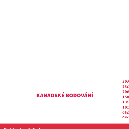
30:
23:
20:
KANADSKÉ BODOVÁNÍ
15:
13:
10:
05:
04:
03: