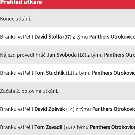
Přehled utkání
Konec utkání.
Branku vstřelil
David Štolfa
(37) z týmu
Panthers Otrokovic
Nájezd provedl hráč
Jan Svoboda
(18) z týmu
Panthers Otr
Branku vstřelil
Tom Stuchlík
(11) z týmu
Panthers Otrokovi
Začala 2. polovina utkání.
Branku vstřelil
David Zpěvák
(14) z týmu
Panthers Otrokovi
Branku vstřelil
Tom Zavadil
(79) z týmu
Panthers Otrokovic