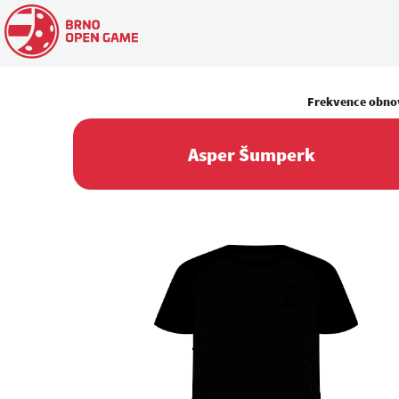
Frekvence obno
Asper Šumperk