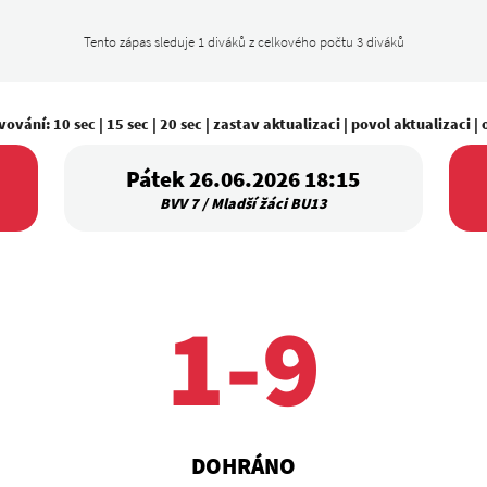
Tento zápas sleduje 1 diváků z celkového počtu 3 diváků
vování:
10 sec
|
15 sec
|
20 sec
|
zastav aktualizaci
|
povol aktualizaci
|
Pátek 26.06.2026 18:15
BVV 7 / Mladší žáci BU13
1-9
DOHRÁNO