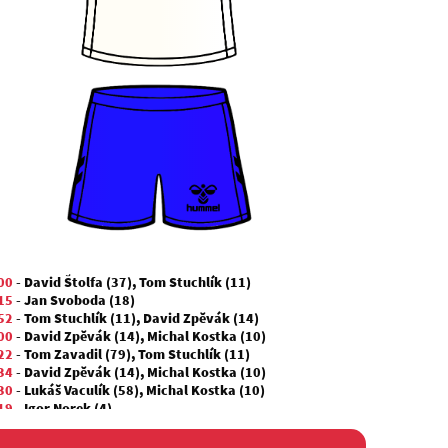
00
-
David Štolfa (37)
,
Tom Stuchlík (11)
15
-
Jan Svoboda (18)
52
-
Tom Stuchlík (11)
,
David Zpěvák (14)
00
-
David Zpěvák (14)
,
Michal Kostka (10)
22
-
Tom Zavadil (79)
,
Tom Stuchlík (11)
34
-
David Zpěvák (14)
,
Michal Kostka (10)
30
-
Lukáš Vaculík (58)
,
Michal Kostka (10)
19
-
Igor Norek (4)
04
-
Adam Kulhánek (19)
,
Tom Vajdík (27)