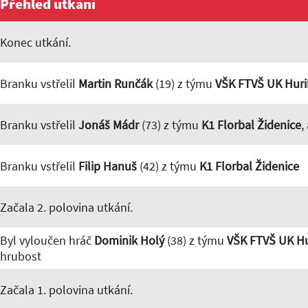
Přehled utkání
Konec utkání.
Branku vstřelil
Martin Runčák
(19) z týmu
VŠK FTVŠ UK Huri
Branku vstřelil
Jonáš Mádr
(73) z týmu
K1 Florbal Židenice
,
Branku vstřelil
Filip Hanuš
(42) z týmu
K1 Florbal Židenice
Začala 2. polovina utkání.
Byl vyloučen hráč
Dominik Holý
(38) z týmu
VŠK FTVŠ UK Hu
hrubost
Začala 1. polovina utkání.