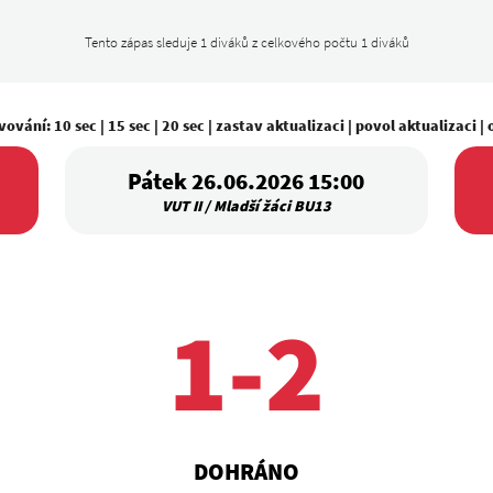
Tento zápas sleduje 1 diváků z celkového počtu 1 diváků
vování:
10 sec
|
15 sec
|
20 sec
|
zastav aktualizaci
|
povol aktualizaci
|
Pátek 26.06.2026 15:00
VUT II / Mladší žáci BU13
1-2
DOHRÁNO