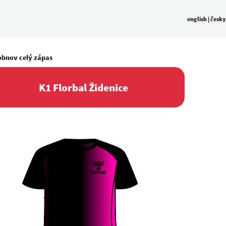
english
|
česky
obnov celý zápas
K1 Florbal Židenice