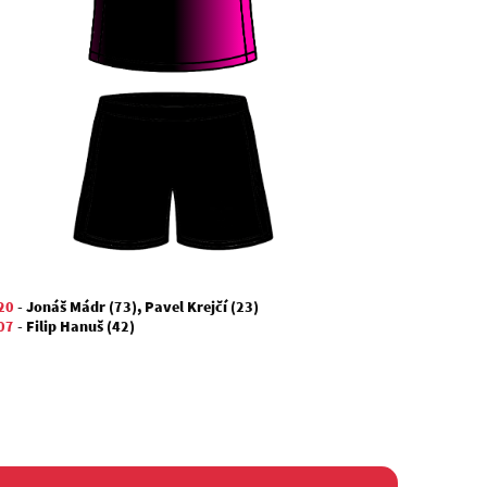
20
-
Jonáš Mádr (73)
,
Pavel Krejčí (23)
07
-
Filip Hanuš (42)