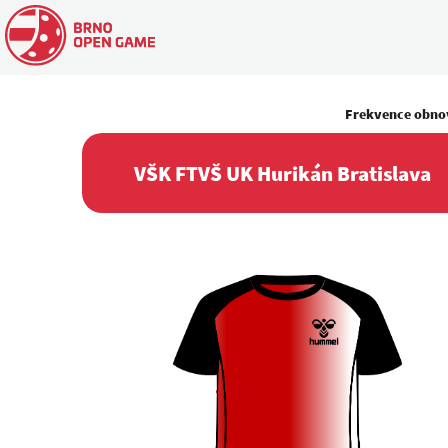
Frekvence obno
VŠK FTVŠ UK Hurikán Bratislava