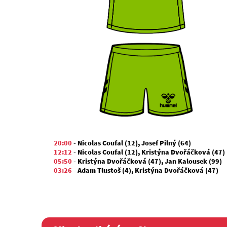
20:00
-
Nicolas Coufal (12)
,
Josef Pilný (64)
12:12
-
Nicolas Coufal (12)
,
Kristýna Dvořáčková (47)
05:50
-
Kristýna Dvořáčková (47)
,
Jan Kalousek (99)
03:26
-
Adam Tlustoš (4)
,
Kristýna Dvořáčková (47)