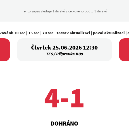
Tento zápas sleduje 1 diváků z celkového počtu 3 diváků
vování:
10 sec
|
15 sec
|
20 sec
|
zastav aktualizaci
|
povol aktualizaci
|
Čtvrtek 25.06.2026 12:30
TES / Přípravka BU9
4-1
DOHRÁNO