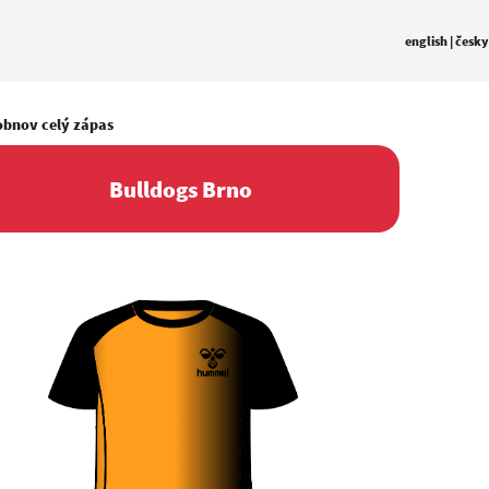
english
|
česky
obnov celý zápas
Bulldogs Brno