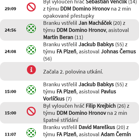
Byl vyloučen hráč
Sebastián Venclík
(14)
z týmu
DDM Domino Hronov
na 2 min
29:09
opakované přestupky
Branku vstřelil
Jan Macháček
(20) z
týmu
DDM Domino Hronov
, asistoval
24:56
Martin Beran
(11)
Branku vstřelil
Jackub Babkys
(55) z
týmu
FA Plzeň
, asistoval
Johnas Černus
24:08
(56)
Začala 2. polovina utkání.
Branku vstřelil
Jackub Babkys
(55) z
týmu
FA Plzeň
, asistoval
Pavlus
15:00
Vorlíčkus
(7)
Byl vyloučen hráč
Filip Krejbich
(26) z
týmu
DDM Domino Hronov
na 2 min
15:00
špatné střídání
Branku vstřelil
David Mareškus
(20) z
týmu
FA Plzeň
, asistoval
Adam Černín
11:07