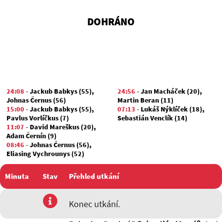
DOHRÁNO
24:08
-
Jackub Babkys (55)
,
24:56
-
Jan Macháček (20)
,
Johnas Černus (56)
Martin Beran (11)
15:00
-
Jackub Babkys (55)
,
07:13
-
Lukáš Nýklíček (18)
,
Pavlus Vorlíčkus (7)
Sebastián Venclík (14)
11:07
-
David Mareškus (20)
,
Adam Černín (9)
08:46
-
Johnas Černus (56)
,
Eliasing Vychrounys (52)
05:32
-
Stehphen Hermanos
(17)
,
Patrcikus Pacalajkinen
Minuta
Stav
Přehled utkání
(49)
02:29
-
David Mareškus (20)
,
Patrcikus Pacalajkinen (49)
utkání
Konec utkání.