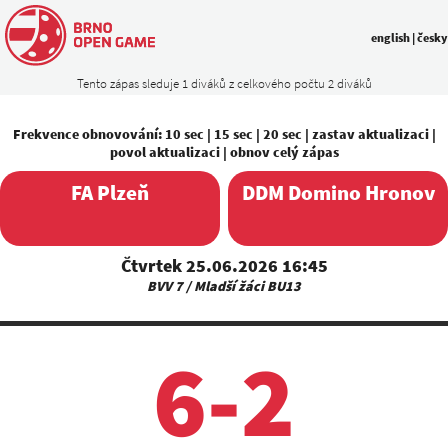
english
|
česky
Tento zápas sleduje 1 diváků z celkového počtu 2 diváků
Frekvence obnovování:
10 sec
|
15 sec
|
20 sec
|
zastav aktualizaci
|
povol aktualizaci
|
obnov celý zápas
FA Plzeň
DDM Domino Hronov
Čtvrtek 25.06.2026 16:45
BVV 7 / Mladší žáci BU13
6-2