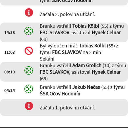
týmu
ŠSK Očov Hodonín
Začala 2. polovina utkání.
Branku vstřelil
Tobias Kölbl
(55) z týmu
FBC SLAVKOV
, asistoval
Hynek Celnar
14:38
(69)
Byl vyloučen hráč
Tobias Kölbl
(55) z
týmu
FBC SLAVKOV
na 2 min
11:03
Sekání
Branku vstřelil
Adam Grolich
(10) z týmu
FBC SLAVKOV
, asistoval
Hynek Celnar
08:13
(69)
Branku vstřelil
Jakub Nečas
(55) z týmu
04:24
ŠSK Očov Hodonín
Začala 1. polovina utkání.