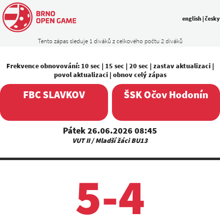
english
|
česky
Tento zápas sleduje 1 diváků z celkového počtu 2 diváků
Frekvence obnovování:
10 sec
|
15 sec
|
20 sec
|
zastav aktualizaci
|
povol aktualizaci
|
obnov celý zápas
FBC SLAVKOV
ŠSK Očov Hodonín
Pátek 26.06.2026 08:45
VUT II / Mladší žáci BU13
5-4