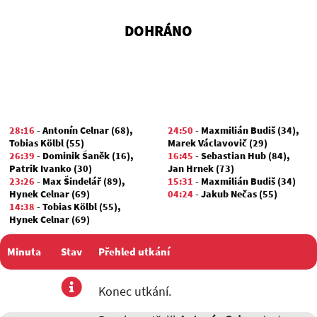
DOHRÁNO
28:16
-
Antonín Celnar (68)
,
24:50
-
Maxmilián Budiš (34)
,
Tobias Kölbl (55)
Marek Václavovič (29)
26:39
-
Dominik Šaněk (16)
,
16:45
-
Sebastian Hub (84)
,
Patrik Ivanko (30)
Jan Hrnek (73)
23:26
-
Max Šindelář (89)
,
15:31
-
Maxmilián Budiš (34)
Hynek Celnar (69)
04:24
-
Jakub Nečas (55)
14:38
-
Tobias Kölbl (55)
,
Hynek Celnar (69)
08:13
-
Adam Grolich (10)
,
Hynek Celnar (69)
Minuta
Stav
Přehled utkání
utkání
Konec utkání.