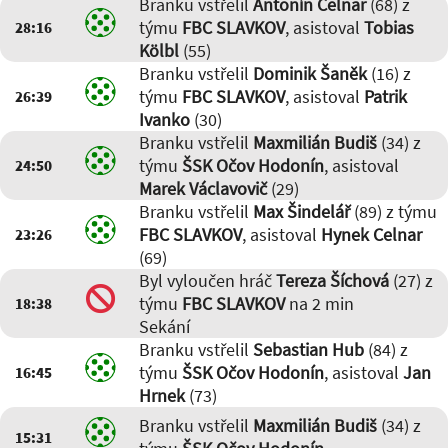
Branku vstřelil
Antonín Celnar
(68) z
týmu
FBC SLAVKOV
, asistoval
Tobias
28:16
Kölbl
(55)
Branku vstřelil
Dominik Šaněk
(16) z
týmu
FBC SLAVKOV
, asistoval
Patrik
26:39
Ivanko
(30)
Branku vstřelil
Maxmilián Budiš
(34) z
týmu
ŠSK Očov Hodonín
, asistoval
24:50
Marek Václavovič
(29)
Branku vstřelil
Max Šindelář
(89) z týmu
FBC SLAVKOV
, asistoval
Hynek Celnar
23:26
(69)
Byl vyloučen hráč
Tereza Šíchová
(27) z
týmu
FBC SLAVKOV
na 2 min
18:38
Sekání
Branku vstřelil
Sebastian Hub
(84) z
týmu
ŠSK Očov Hodonín
, asistoval
Jan
16:45
Hrnek
(73)
Branku vstřelil
Maxmilián Budiš
(34) z
15:31