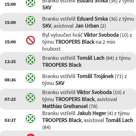
Branku vstřelil
Eduard Srnka
(36) z týmu
15:00
SKV
Branku vstřelil
Eduard Srnka
(36) z týmu
15:00
SKV
, asistoval
Jan Urban
(2)
Byl vyloučen hráč
Viktor Svoboda
(10) z
týmu
TROOPERS Black
na 2 min
15:00
hrubost
Branku vstřelil
Tomáš Lach
(84) z týmu
13:35
TROOPERS Black
Branku vstřelil
Tomáš Trojánek
(71) z
08:36
týmu
SKV
Branku vstřelil
Viktor Svoboda
(10) z
týmu
TROOPERS Black
, asistoval
07:25
Matthias Greihansel
(78)
Branku vstřelil
Jakub Heger
(4) z týmu
TROOPERS Black
, asistoval
Tomáš Lach
03:37
(84)