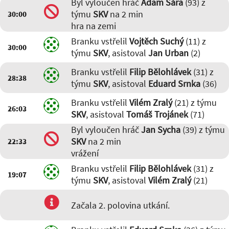
Byl vyloučen hráč
Adam Šára
(93) z
týmu
SKV
na 2 min
30:00
hra na zemi
Branku vstřelil
Vojtěch Suchý
(11) z
30:00
týmu
SKV
, asistoval
Jan Urban
(2)
Branku vstřelil
Filip Bělohlávek
(31) z
28:38
týmu
SKV
, asistoval
Eduard Srnka
(36)
Branku vstřelil
Vilém Zralý
(21) z týmu
26:03
SKV
, asistoval
Tomáš Trojánek
(71)
Byl vyloučen hráč
Jan Sycha
(39) z týmu
SKV
na 2 min
22:33
vrážení
Branku vstřelil
Filip Bělohlávek
(31) z
19:07
týmu
SKV
, asistoval
Vilém Zralý
(21)
Začala 2. polovina utkání.