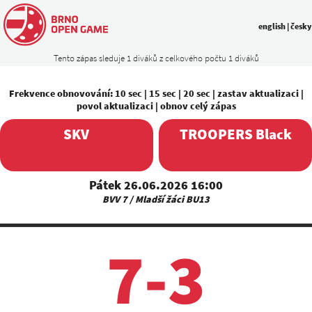
english
|
česky
Tento zápas sleduje 1 diváků z celkového počtu 1 diváků
Frekvence obnovování:
10 sec
|
15 sec
|
20 sec
|
zastav aktualizaci
|
povol aktualizaci
|
obnov celý zápas
SKV
TROOPERS Black
Pátek 26.06.2026 16:00
BVV 7 / Mladší žáci BU13
7-3