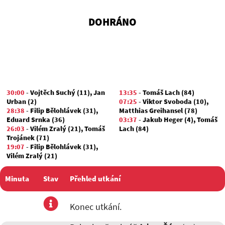
DOHRÁNO
30:00
-
Vojtěch Suchý (11)
,
Jan
13:35
-
Tomáš Lach (84)
Urban (2)
07:25
-
Viktor Svoboda (10)
,
28:38
-
Filip Bělohlávek (31)
,
Matthias Greihansel (78)
Eduard Srnka (36)
03:37
-
Jakub Heger (4)
,
Tomáš
26:03
-
Vilém Zralý (21)
,
Tomáš
Lach (84)
Trojánek (71)
19:07
-
Filip Bělohlávek (31)
,
Vilém Zralý (21)
15:00
-
Eduard Srnka (36)
,
Jan
Urban (2)
Minuta
Stav
Přehled utkání
15:00
-
Eduard Srnka (36)
08:36
-
Tomáš Trojánek (71)
utkání
Konec utkání.