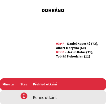
DOHRÁNO
03:44
-
Daniel Kopecký (73)
,
Albert Marysko (60)
02:36
-
Jakub Kubiš (21)
,
Tobiáš Slobodzian (11)
Minuta
Stav
Přehled utkání
utkání
Konec utkání.