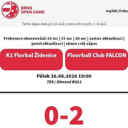
english
|
česky
Tento zápas sleduje 1 diváků z celkového počtu 1 diváků
Frekvence obnovování:
10 sec
|
15 sec
|
20 sec
|
zastav aktualizaci
|
povol aktualizaci
|
obnov celý zápas
K1 Florbal Židenice
Floorball Club FALCON
Pátek 26.06.2026 19:00
TES / Elevové BU11
0-2