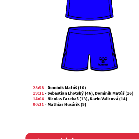
28:58
-
Dominik Matúš (16)
19:21
-
Sebastian Lhotský (46)
,
Dominik Matúš (16)
14:04
-
Nicolas Fazekaš (13)
,
Karin Valicová (14)
00:31
-
Mathias Husárik (9)