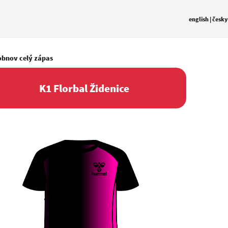
english
|
česky
obnov celý zápas
K1 Florbal Židenice