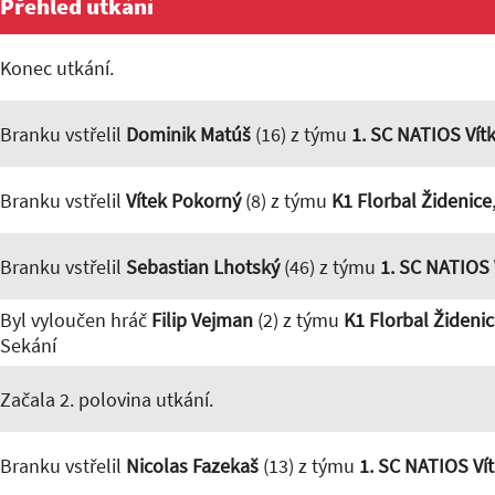
Přehled utkání
Konec utkání.
Branku vstřelil
Dominik Matúš
(16) z týmu
1. SC NATIOS Vít
Branku vstřelil
Vítek Pokorný
(8) z týmu
K1 Florbal Židenice
Branku vstřelil
Sebastian Lhotský
(46) z týmu
1. SC NATIOS 
Byl vyloučen hráč
Filip Vejman
(2) z týmu
K1 Florbal Žideni
Sekání
Začala 2. polovina utkání.
Branku vstřelil
Nicolas Fazekaš
(13) z týmu
1. SC NATIOS Ví