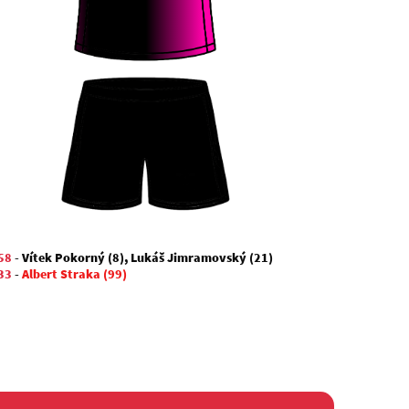
58
-
Vítek Pokorný (8)
,
Lukáš Jimramovský (21)
33
-
Albert Straka (99)