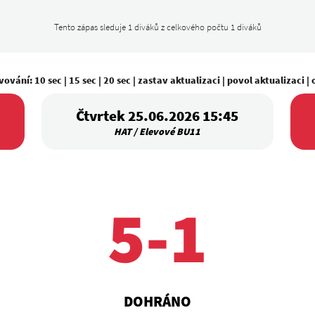
Tento zápas sleduje 1 diváků z celkového počtu 1 diváků
vování:
10 sec
|
15 sec
|
20 sec
|
zastav aktualizaci
|
povol aktualizaci
|
Čtvrtek 25.06.2026 15:45
HAT / Elevové BU11
5-1
DOHRÁNO