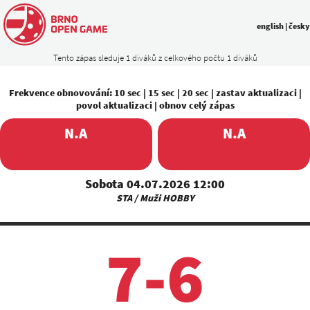
english
|
česky
Tento zápas sleduje 1 diváků z celkového počtu 1 diváků
Frekvence obnovování:
10 sec
|
15 sec
|
20 sec
|
zastav aktualizaci
|
povol aktualizaci
|
obnov celý zápas
N.A
N.A
Sobota 04.07.2026 12:00
STA / Muži HOBBY
7-6