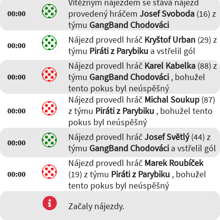
Vítězným nájezdem se stává nájezd
provedený hráčem
Josef Svoboda
(16) z
00:00
týmu
GangBand Chodováci
Nájezd provedl hráč
Kryštof Urban
(29) z
00:00
týmu
Piráti z Parybiku
a vstřelil gól
Nájezd provedl hráč
Karel Kabelka
(88) z
týmu
GangBand Chodováci
, bohužel
00:00
tento pokus byl neúspěšný
Nájezd provedl hráč
Michal Soukup
(87)
z týmu
Piráti z Parybiku
, bohužel tento
00:00
pokus byl neúspěšný
Nájezd provedl hráč
Josef Světlý
(44) z
00:00
týmu
GangBand Chodováci
a vstřelil gól
Nájezd provedl hráč
Marek Roubíček
(19) z týmu
Piráti z Parybiku
, bohužel
00:00
tento pokus byl neúspěšný
Začaly nájezdy.