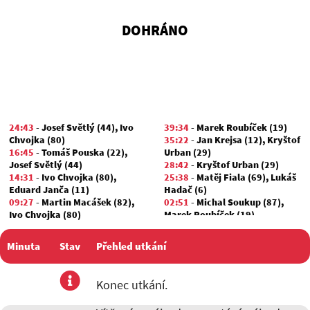
DOHRÁNO
24:43
-
Josef Světlý (44)
,
Ivo
39:34
-
Marek Roubíček (19)
Chvojka (80)
35:22
-
Jan Krejsa (12)
,
Kryštof
16:45
-
Tomáš Pouska (22)
,
Urban (29)
Josef Světlý (44)
28:42
-
Kryštof Urban (29)
14:31
-
Ivo Chvojka (80)
,
25:38
-
Matěj Fiala (69)
,
Lukáš
Eduard Janča (11)
Hadač (6)
09:27
-
Martin Macášek (82)
,
02:51
-
Michal Soukup (87)
,
Ivo Chvojka (80)
Marek Roubíček (19)
07:46
-
Karel Kabelka (88)
00:19
-
Marek Roubíček (19)
,
02:27
-
Tomáš Pouska (22)
,
Ivo
Bedřich Švec (77)
Minuta
Stav
Přehled utkání
Chvojka (80)
00:00
-
Josef Svoboda (16)
utkání
Konec utkání.