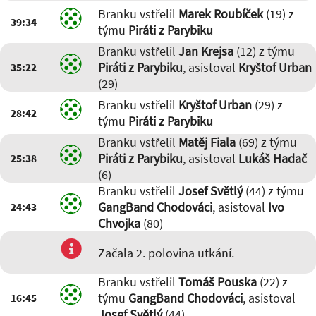
Branku vstřelil
Marek Roubíček
(19) z
39:34
týmu
Piráti z Parybiku
Branku vstřelil
Jan Krejsa
(12) z týmu
Piráti z Parybiku
, asistoval
Kryštof Urban
35:22
(29)
Branku vstřelil
Kryštof Urban
(29) z
28:42
týmu
Piráti z Parybiku
Branku vstřelil
Matěj Fiala
(69) z týmu
Piráti z Parybiku
, asistoval
Lukáš Hadač
25:38
(6)
Branku vstřelil
Josef Světlý
(44) z týmu
GangBand Chodováci
, asistoval
Ivo
24:43
Chvojka
(80)
Začala 2. polovina utkání.
Branku vstřelil
Tomáš Pouska
(22) z
týmu
GangBand Chodováci
, asistoval
16:45
Josef Světlý
(44)