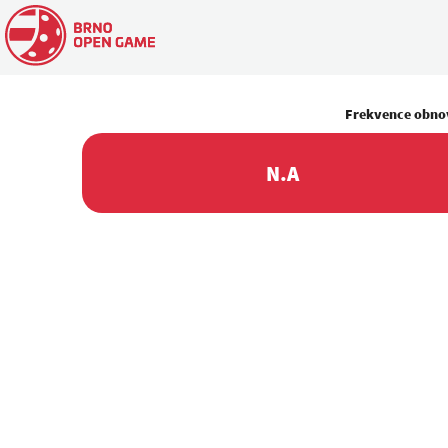
Frekvence obno
N.A