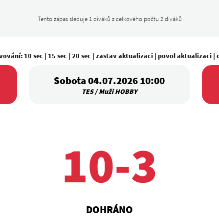
Tento zápas sleduje 1 diváků z celkového počtu 2 diváků
vování:
10 sec
|
15 sec
|
20 sec
|
zastav aktualizaci
|
povol aktualizaci
|
Sobota 04.07.2026 10:00
TES / Muži HOBBY
10-3
DOHRÁNO