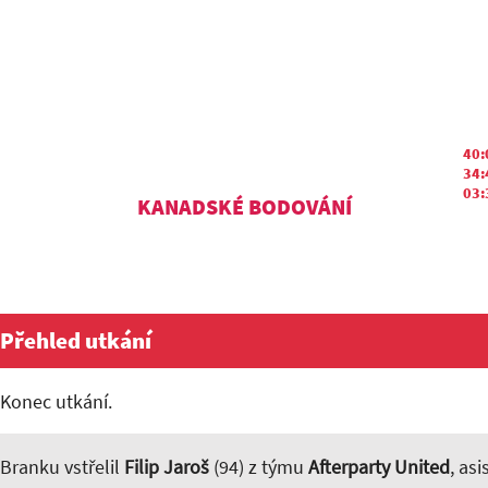
40:
34:
03:
KANADSKÉ BODOVÁNÍ
Přehled utkání
Konec utkání.
Branku vstřelil
Filip Jaroš
(94) z týmu
Afterparty United
, as