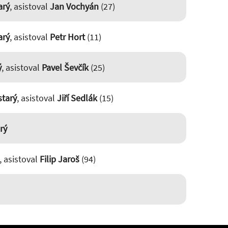
arý
, asistoval
Jan Vochyán
(27)
arý
, asistoval
Petr Hort
(11)
ý
, asistoval
Pavel Ševčík
(25)
starý
, asistoval
Jiří Sedlák
(15)
rý
, asistoval
Filip Jaroš
(94)