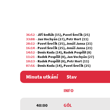
36:52
-
Jiří Sedlák (15)
,
Pavel Ševčík (25)
33:08
-
Jan Vochyán (27)
,
Petr Hort (11)
28:12
-
Pavel Ševčík (25)
,
Jonáš Jansa (21)
16:14
-
Pavel Ševčík (25)
,
Jonáš Jansa (21)
14:52
-
Denis Kuda (14)
,
Radek Pospíšil (8)
11:21
-
Radek Pospíšil (8)
,
Jan Vochyán (27)
10:13
-
Radek Pospíšil (8)
,
Petr Hort (11)
07:56
-
Denis Kuda (14)
,
Pavel Ševčík (25)
06:15
-
Jakub Vochyán (30)
,
Jiří Sedlák (15)
04:59
-
Jan Vochyán (27)
Minuta utkání
Stav
INFO
40:00
GÓL