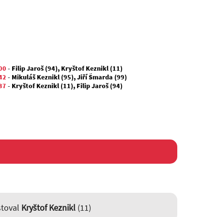
00
-
Filip Jaroš (94)
,
Kryštof Keznikl (11)
42
-
Mikuláš Keznikl (95)
,
Jiří Šmarda (99)
37
-
Kryštof Keznikl (11)
,
Filip Jaroš (94)
istoval
Kryštof Keznikl
(11)