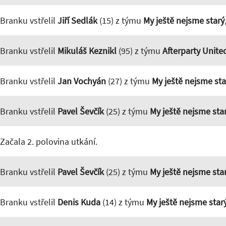
Branku vstřelil
Jiří Sedlák
(15) z týmu
My ještě nejsme starý
Branku vstřelil
Mikuláš Keznikl
(95) z týmu
Afterparty Unite
Branku vstřelil
Jan Vochyán
(27) z týmu
My ještě nejsme sta
Branku vstřelil
Pavel Ševčík
(25) z týmu
My ještě nejsme sta
Začala 2. polovina utkání.
Branku vstřelil
Pavel Ševčík
(25) z týmu
My ještě nejsme sta
Branku vstřelil
Denis Kuda
(14) z týmu
My ještě nejsme star