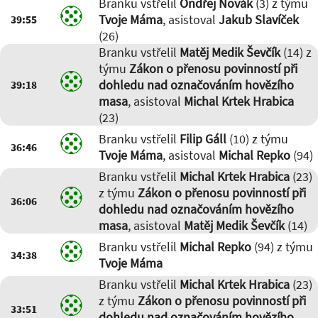
Branku vstřelil
Ondřej Novák
(3) z týmu
Pospíšilík (4)
,
Tobiáš Cocinero
Pavliš (17)
Tvoje Máma
, asistoval
Jakub Slavíček
39:55
01:58
-
Jonáš z fizicrew Pavliš
(26)
(5)
Branku vstřelil
Matěj Medik Ševčík
(14) z
týmu
Zákon o přenosu povinností při
dohledu nad označováním hovězího
39:18
masa
, asistoval
Michal Krtek Hrabica
(23)
Branku vstřelil
Filip Gáll
(10) z týmu
36:46
Tvoje Máma
, asistoval
Michal Repko
(94)
Branku vstřelil
Michal Krtek Hrabica
(23)
z týmu
Zákon o přenosu povinností při
36:06
dohledu nad označováním hovězího
masa
, asistoval
Matěj Medik Ševčík
(14)
Branku vstřelil
Michal Repko
(94) z týmu
34:38
Tvoje Máma
Branku vstřelil
Michal Krtek Hrabica
(23)
z týmu
Zákon o přenosu povinností při
33:51
dohledu nad označováním hovězího