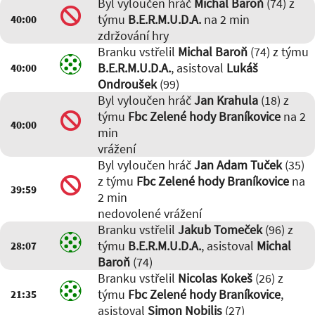
Byl vyloučen hráč
Michal Baroň
(74) z
týmu
B.E.R.M.U.D.A.
na 2 min
40:00
zdržování hry
Branku vstřelil
Michal Baroň
(74) z týmu
B.E.R.M.U.D.A.
, asistoval
Lukáš
40:00
Ondroušek
(99)
Byl vyloučen hráč
Jan Krahula
(18) z
týmu
Fbc Zelené hody Braníkovice
na 2
40:00
min
vrážení
Byl vyloučen hráč
Jan Adam Tuček
(35)
z týmu
Fbc Zelené hody Braníkovice
na
39:59
2 min
nedovolené vrážení
Branku vstřelil
Jakub Tomeček
(96) z
týmu
B.E.R.M.U.D.A.
, asistoval
Michal
28:07
Baroň
(74)
Branku vstřelil
Nicolas Kokeš
(26) z
týmu
Fbc Zelené hody Braníkovice
,
21:35
asistoval
Simon Nobilis
(27)