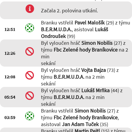
Začala 2. polovina utkání.
Branku vstřelil
Pavel Malošík
(29) z týmu
B.E.R.M.U.D.A.
, asistoval
Lukáš
12:51
Ondroušek
(99)
Byl vyloučen hráč
Simon Nobilis
(27) z
týmu
Fbc Zelené hody Braníkovice
na 2
12:26
min
sekání
Byl vyloučen hráč
Vojta Bajza
(73) z
týmu
B.E.R.M.U.D.A.
na 2 min
12:08
sekání
Byl vyloučen hráč
Lukáš Mrňka
(44) z
týmu
B.E.R.M.U.D.A.
na 2 min
05:54
sekání
Branku vstřelil
Simon Nobilis
(27) z
týmu
Fbc Zelené hody Braníkovice
,
03:59
asistoval
Jan Adam Tuček
(35)
Branku vstřelil
Martin Peitl
(15) z týmu