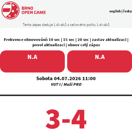
english
|
česky
Tento zápas sleduje 1 diváků z celkového počtu 1 diváků
Frekvence obnovování:
10 sec
|
15 sec
|
20 sec
|
zastav aktualizaci
|
povol aktualizaci
|
obnov celý zápas
N.A
N.A
Sobota 04.07.2026 11:00
VUT I / Muži PRO
3-4