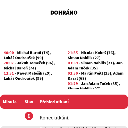
DOHRÁNO
40:00
-
Michal Baroň (74)
,
21:35
-
Nicolas Kokeš (26)
,
Lukáš Ondroušek (99)
Simon Nobilis (27)
28:07
-
Jakub Tomeček (96)
,
03:59
-
Simon Nobilis (27)
,
Jan
Michal Baroň (74)
Adam Tuček (35)
12:51
-
Pavel Malošík (29)
,
02:50
-
Martin Peitl (15)
,
Adam
Lukáš Ondroušek (99)
Kasal (68)
01:29
-
Jan Adam Tuček (35)
,
Simon Nobilis (27)
Minuta
Stav
Přehled utkání
utkání
Konec utkání.