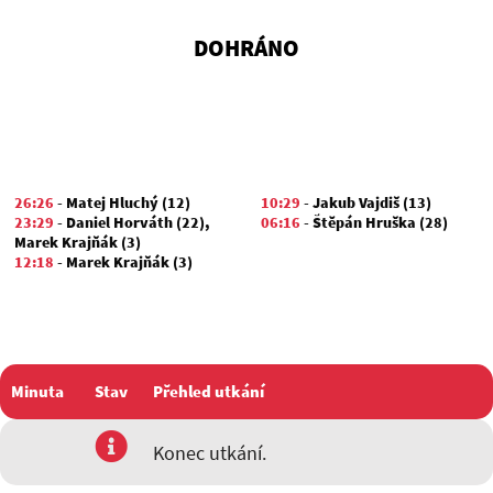
DOHRÁNO
26:26
-
Matej Hluchý (12)
10:29
-
Jakub Vajdiš (13)
23:29
-
Daniel Horváth (22)
,
06:16
-
Štěpán Hruška (28)
Marek Krajňák (3)
12:18
-
Marek Krajňák (3)
Minuta
Stav
Přehled utkání
utkání
Konec utkání.