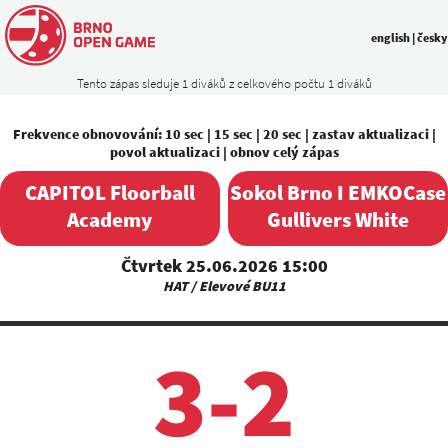
english
|
česky
Tento zápas sleduje 1 diváků z celkového počtu 1 diváků
Frekvence obnovování:
10 sec
|
15 sec
|
20 sec
|
zastav aktualizaci
|
povol aktualizaci
|
obnov celý zápas
CAPITOL Floorball
Sokol Brno I EMKOCase
Academy
Gullivers White
Čtvrtek 25.06.2026 15:00
HAT / Elevové BU11
3-2