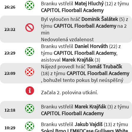
Branku vstřelil
Matej Hluchý
(12) z týmu
26:26
CAPITOL Floorball Academy
Byl vyloučen hráč
Dominik Šalátek
(5) z
týmu
CAPITOL Floorball Academy
na 2
23:32
min
Nedovolená vzdalenost
Branku vstřelil
Daniel Horváth
(22) z
týmu
CAPITOL Floorball Academy
,
23:29
asistoval
Marek Krajňák
(3)
Nájezd provedl hráč
Tomáš Trubačík
(18) z týmu
CAPITOL Floorball Academy
23:09
, bohužel tento pokus byl neúspěšný
Začala 2. polovina utkání.
Branku vstřelil
Marek Krajňák
(3) z týmu
12:18
CAPITOL Floorball Academy
Branku vstřelil
Jakub Vajdiš
(13) z týmu
10:29
Sokol Brno I EMKOCase Gullivers White