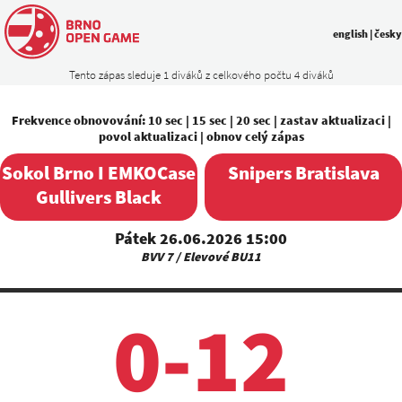
english
|
česky
Tento zápas sleduje 1 diváků z celkového počtu 4 diváků
Frekvence obnovování:
10 sec
|
15 sec
|
20 sec
|
zastav aktualizaci
|
povol aktualizaci
|
obnov celý zápas
Sokol Brno I EMKOCase
Snipers Bratislava
Gullivers Black
Pátek 26.06.2026 15:00
BVV 7 / Elevové BU11
0-12