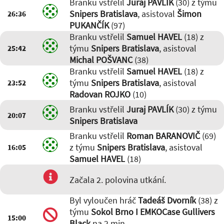
Branku vstřelil
Juraj PAVLÍK
(30) z týmu
07:42
-
Aleš BARINKA (59)
,
Tomáš ČERVENÁK (87)
Snipers Bratislava
, asistoval
Šimon
26:36
05:40
-
Roman BARANOVIČ
PUKANČÍK
(97)
(69)
,
Radovan ROJKO (10)
Branku vstřelil
Samuel HAVEL
(18) z
04:53
-
Samuel HAVEL (18)
,
týmu
Snipers Bratislava
, asistoval
25:42
Sebastián VAYDA (7)
01:44
-
Samuel HAVEL (18)
Michal POŠVANC
(38)
Branku vstřelil
Samuel HAVEL
(18) z
týmu
Snipers Bratislava
, asistoval
23:52
Radovan ROJKO
(10)
Branku vstřelil
Juraj PAVLÍK
(30) z týmu
20:07
Snipers Bratislava
Branku vstřelil
Roman BARANOVIČ
(69)
z týmu
Snipers Bratislava
, asistoval
16:05
Samuel HAVEL
(18)
Začala 2. polovina utkání.
Byl vyloučen hráč
Tadeáš Dvorník
(38) z
týmu
Sokol Brno I EMKOCase Gullivers
15:00
Black
na 2 min