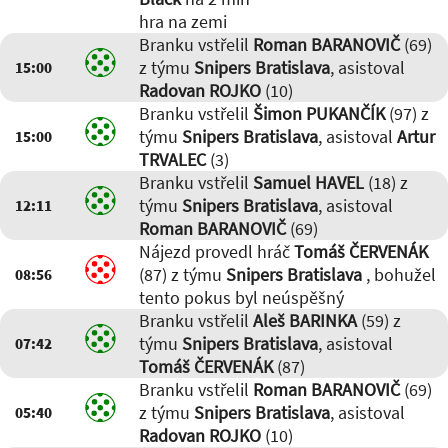
hra na zemi
Branku vstřelil
Roman BARANOVIČ
(69)
z týmu
Snipers Bratislava
, asistoval
15:00
Radovan ROJKO
(10)
Branku vstřelil
Šimon PUKANČÍK
(97) z
týmu
Snipers Bratislava
, asistoval
Artur
15:00
TRVALEC
(3)
Branku vstřelil
Samuel HAVEL
(18) z
týmu
Snipers Bratislava
, asistoval
12:11
Roman BARANOVIČ
(69)
Nájezd provedl hráč
Tomáš ČERVENÁK
(87) z týmu
Snipers Bratislava
, bohužel
08:56
tento pokus byl neúspěšný
Branku vstřelil
Aleš BARINKA
(59) z
týmu
Snipers Bratislava
, asistoval
07:42
Tomáš ČERVENÁK
(87)
Branku vstřelil
Roman BARANOVIČ
(69)
z týmu
Snipers Bratislava
, asistoval
05:40
Radovan ROJKO
(10)