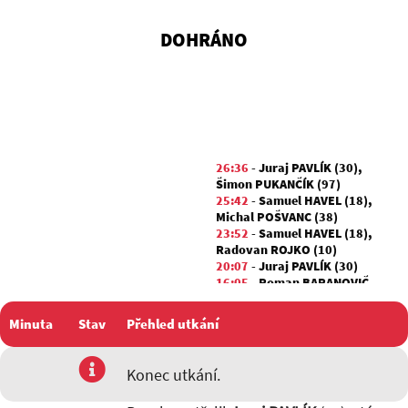
DOHRÁNO
26:36
-
Juraj PAVLÍK (30)
,
Šimon PUKANČÍK (97)
25:42
-
Samuel HAVEL (18)
,
Michal POŠVANC (38)
23:52
-
Samuel HAVEL (18)
,
Radovan ROJKO (10)
20:07
-
Juraj PAVLÍK (30)
16:05
-
Roman BARANOVIČ
(69)
,
Samuel HAVEL (18)
15:00
-
Šimon PUKANČÍK (97)
,
Minuta
Stav
Přehled utkání
Artur TRVALEC (3)
15:00
-
Roman BARANOVIČ
(69)
,
Radovan ROJKO (10)
utkání
Konec utkání.
12:11
-
Samuel HAVEL (18)
,
Roman BARANOVIČ (69)