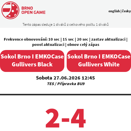
english
|
česky
Tento zápas sleduje 1 diváků z celkového počtu 1 diváků
Frekvence obnovování:
10 sec
|
15 sec
|
20 sec
|
zastav aktualizaci
|
povol aktualizaci
|
obnov celý zápas
Sokol Brno I EMKOCase
Sokol Brno I EMKOCase
Gullivers Black
Gullivers White
Sobota 27.06.2026 12:45
TES / Přípravka BU9
2-4