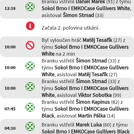
Branku vstřelil
Daniel Marek
(91) z týmu
Sokol Brno I EMKOCase Gullivers White
,
13:18
asistoval
Šimon Strnad
(33)
Začala 2. polovina utkání.
Byl vyloučen hráč
Matěj Tesařík
(27) z
týmu
Sokol Brno I EMKOCase Gullivers
10:00
White
na 2 min
Branku vstřelil
Šimon Strnad
(33) z
týmu
Sokol Brno I EMKOCase Gullivers
10:00
White
, asistoval
Matěj Tesařík
(27)
Branku vstřelil
Šimon Strnad
(33) z
týmu
Sokol Brno I EMKOCase Gullivers
10:00
White
, asistoval
Viktor Sobotka
(99)
Branku vstřelil
Šimon Kapinus
(82) z
týmu
Sokol Brno I EMKOCase Gullivers
07:45
Black
, asistoval
Martin Pálka
(14)
Branku vstřelil
Marek Luka
(60) z týmu
04:10
Sokol Brno I EMKOCase Gullivers Black