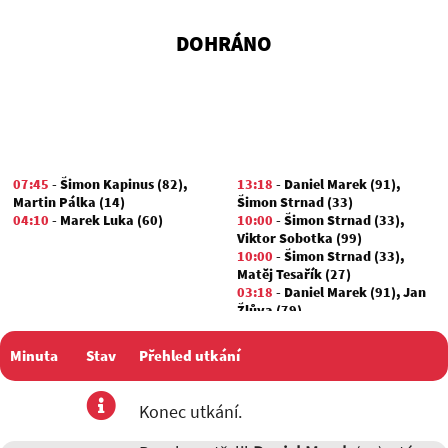
DOHRÁNO
07:45
-
Šimon Kapinus (82)
,
13:18
-
Daniel Marek (91)
,
Martin Pálka (14)
Šimon Strnad (33)
04:10
-
Marek Luka (60)
10:00
-
Šimon Strnad (33)
,
Viktor Sobotka (99)
10:00
-
Šimon Strnad (33)
,
Matěj Tesařík (27)
03:18
-
Daniel Marek (91)
,
Jan
Žlůva (79)
Minuta
Stav
Přehled utkání
utkání
Konec utkání.