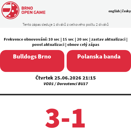
english
|
česky
Tento zápas sleduje 1 diváků z celkového počtu 2 diváků
Frekvence obnovování:
10 sec
|
15 sec
|
20 sec
|
zastav aktualizaci
|
povol aktualizaci
|
obnov celý zápas
Bulldogs Brno
Polanska banda
Čtvrtek 25.06.2026 21:15
VOD1 / Dorostenci BU17
3-1