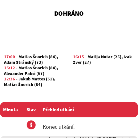
DOHRÁNO
17:00
-
Matias Šnorich (84)
,
16:15
-
Matija Notar (25)
,
Izak
Adam Stránský (72)
Zver (27)
15:12
-
Matias Šnorich (84)
,
Alexander Paksi (67)
12:36
-
Jakub Mattes (51)
,
Matias Šnorich (84)
Minuta
Stav
Přehled utkání
utkání
Konec utkání.