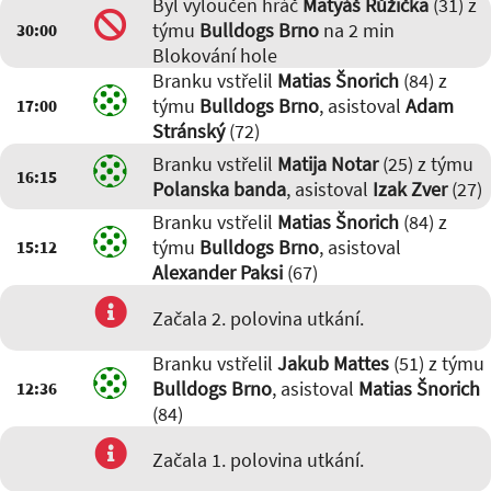
Byl vyloučen hráč
Matyáš Růžička
(31) z
týmu
Bulldogs Brno
na 2 min
30:00
Blokování hole
Branku vstřelil
Matias Šnorich
(84) z
týmu
Bulldogs Brno
, asistoval
Adam
17:00
Stránský
(72)
Branku vstřelil
Matija Notar
(25) z týmu
16:15
Polanska banda
, asistoval
Izak Zver
(27)
Branku vstřelil
Matias Šnorich
(84) z
týmu
Bulldogs Brno
, asistoval
15:12
Alexander Paksi
(67)
Začala 2. polovina utkání.
Branku vstřelil
Jakub Mattes
(51) z týmu
Bulldogs Brno
, asistoval
Matias Šnorich
12:36
(84)
Začala 1. polovina utkání.