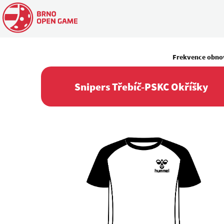
Frekvence obno
Snipers Třebíč-PSKC Okříšky