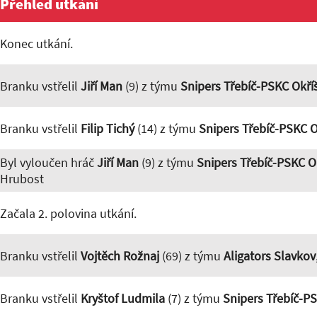
Přehled utkání
Konec utkání.
Branku vstřelil
Jiří Man
(9) z týmu
Snipers Třebíč-PSKC Okří
Branku vstřelil
Filip Tichý
(14) z týmu
Snipers Třebíč-PSKC O
Byl vyloučen hráč
Jiří Man
(9) z týmu
Snipers Třebíč-PSKC O
Hrubost
Začala 2. polovina utkání.
Branku vstřelil
Vojtěch Rožnaj
(69) z týmu
Aligators Slavkov
Branku vstřelil
Kryštof Ludmila
(7) z týmu
Snipers Třebíč-P