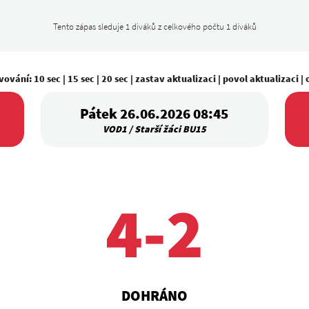
Tento zápas sleduje 1 diváků z celkového počtu 1 diváků
vování:
10 sec
|
15 sec
|
20 sec
|
zastav aktualizaci
|
povol aktualizaci
|
Pátek 26.06.2026 08:45
VOD1 / Starší žáci BU15
4-2
DOHRÁNO