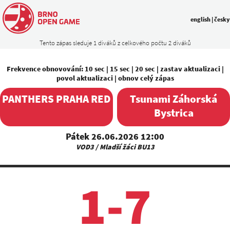
english
|
česky
Tento zápas sleduje 1 diváků z celkového počtu 2 diváků
Frekvence obnovování:
10 sec
|
15 sec
|
20 sec
|
zastav aktualizaci
|
povol aktualizaci
|
obnov celý zápas
PANTHERS PRAHA RED
Tsunami Záhorská
Bystrica
Pátek 26.06.2026 12:00
VOD3 / Mladší žáci BU13
1-7