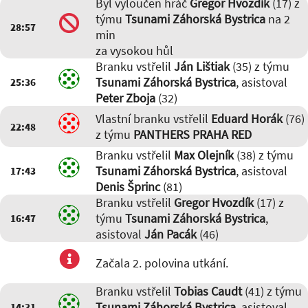
Byl vyloučen hráč
Gregor Hvozdík
(17) z
týmu
Tsunami Záhorská Bystrica
na 2
28:57
min
za vysokou hůl
Branku vstřelil
Ján Lištiak
(35) z týmu
Tsunami Záhorská Bystrica
, asistoval
25:36
Peter Zboja
(32)
Vlastní branku vstřelil
Eduard Horák
(76)
22:48
z týmu
PANTHERS PRAHA RED
Branku vstřelil
Max Olejník
(38) z týmu
Tsunami Záhorská Bystrica
, asistoval
17:43
Denis Šprinc
(81)
Branku vstřelil
Gregor Hvozdík
(17) z
týmu
Tsunami Záhorská Bystrica
,
16:47
asistoval
Ján Pacák
(46)
Začala 2. polovina utkání.
Branku vstřelil
Tobias Caudt
(41) z týmu
Tsunami Záhorská Bystrica
, asistoval
14:31