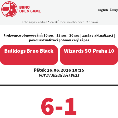
english
|
česky
Tento zápas sleduje 1 diváků z celkového počtu 3 diváků
Frekvence obnovování:
10 sec
|
15 sec
|
20 sec
|
zastav aktualizaci
|
povol aktualizaci
|
obnov celý zápas
Bulldogs Brno Black
Wizards SO Praha 10
Pátek 26.06.2026 10:15
VUT II / Mladší žáci BU13
6-1