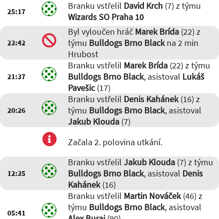
Branku vstřelil
David Krch
(7) z týmu
25:17
Wizards SO Praha 10
Byl vyloučen hráč
Marek Brída
(22) z
týmu
Bulldogs Brno Black
na 2 min
23:42
Hrubost
Branku vstřelil
Marek Brída
(22) z týmu
Bulldogs Brno Black
, asistoval
Lukáš
21:37
Pavešic
(17)
Branku vstřelil
Denis Kahánek
(16) z
týmu
Bulldogs Brno Black
, asistoval
20:26
Jakub Klouda
(7)
Začala 2. polovina utkání.
Branku vstřelil
Jakub Klouda
(7) z týmu
Bulldogs Brno Black
, asistoval
Denis
12:35
Kahánek
(16)
Branku vstřelil
Martin Nováček
(46) z
týmu
Bulldogs Brno Black
, asistoval
05:41
Alex Buraj
(90)