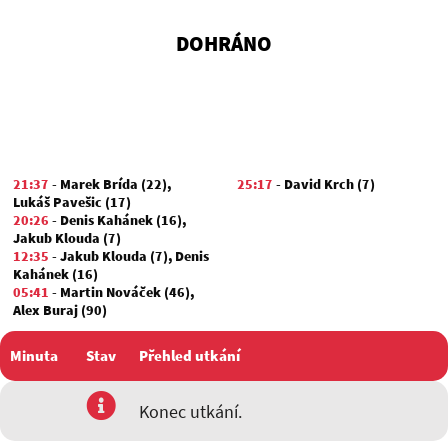
DOHRÁNO
21:37
-
Marek Brída (22)
,
25:17
-
David Krch (7)
Lukáš Pavešic (17)
20:26
-
Denis Kahánek (16)
,
Jakub Klouda (7)
12:35
-
Jakub Klouda (7)
,
Denis
Kahánek (16)
05:41
-
Martin Nováček (46)
,
Alex Buraj (90)
04:30
-
Lukáš Pavešic (17)
,
Antonín Šimoník (55)
Minuta
Stav
Přehled utkání
00:32
-
Denis Kahánek (16)
,
Martin Nováček (46)
utkání
Konec utkání.