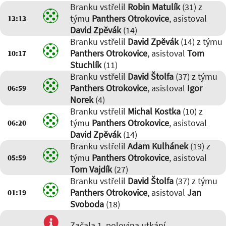
Branku vstřelil
Robin Matulík
(31) z
týmu
Panthers Otrokovice
, asistoval
13:13
David Zpěvák
(14)
Branku vstřelil
David Zpěvák
(14) z týmu
Panthers Otrokovice
, asistoval
Tom
10:17
Stuchlík
(11)
Branku vstřelil
David Štolfa
(37) z týmu
Panthers Otrokovice
, asistoval
Igor
06:59
Norek
(4)
Branku vstřelil
Michal Kostka
(10) z
týmu
Panthers Otrokovice
, asistoval
06:20
David Zpěvák
(14)
Branku vstřelil
Adam Kulhánek
(19) z
týmu
Panthers Otrokovice
, asistoval
05:59
Tom Vajdík
(27)
Branku vstřelil
David Štolfa
(37) z týmu
Panthers Otrokovice
, asistoval
Jan
01:19
Svoboda
(18)
Začala 1. polovina utkání.