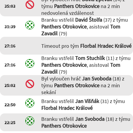
05:59
-
Adam Kulhánek (19)
,
týmu
Panthers Otrokovice
na 2 min
35:03
Tom Vajdík (27)
01:19
-
David Štolfa (37)
,
Jan
nedovolená vzdálenost
Svoboda (18)
Branku vstřelil
David Štolfa
(37) z týmu
Panthers Otrokovice
, asistoval
Tom
31:39
Zavadil
(79)
Timeout pro tým
Florbal Hradec Králové
27:16
Branku vstřelil
Tom Stuchlík
(11) z týmu
Panthers Otrokovice
, asistoval
Tom
27:16
Zavadil
(79)
Byl vyloučen hráč
Jan Svoboda
(18) z
týmu
Panthers Otrokovice
na 2 min
25:02
sekání
Branku vstřelil
Jan Višňák
(31) z týmu
22:50
Florbal Hradec Králové
Branku vstřelil
Jan Svoboda
(18) z týmu
22:25
Panthers Otrokovice