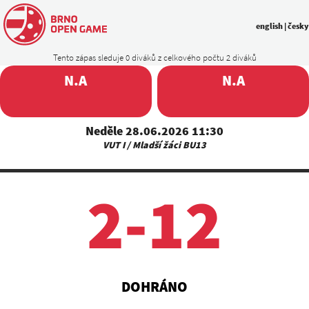
english
|
česky
Tento zápas sleduje 0 diváků z celkového počtu 2 diváků
N.A
N.A
Neděle 28.06.2026 11:30
VUT I / Mladší žáci BU13
2-12
DOHRÁNO