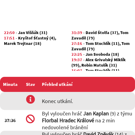
22:50
-
Jan Višňák (31)
31:39
-
David Štolfa (37)
,
Tom
17:51
-
Kryštof Šťastný (4)
,
Zavadil (79)
Marek Trejtnar (18)
27:16
-
Tom Stuchlík (11)
,
Tom
Zavadil (79)
22:25
-
Jan Svoboda (18)
19:37
-
Alex Grivalský Miklík
(99)
,
Robin Matulík (31)
16:07
-
Tom Stuchlík (11)
,
David Zpěvák (14)
14:52
-
Tom Vajdík (27)
,
Adam
Minuta
Stav
Přehled utkání
Kulhánek (19)
13:13
-
Robin Matulík (31)
,
David Zpěvák (14)
utkání
Konec utkání.
10:17
-
David Zpěvák (14)
,
Tom
Stuchlík (11)
Byl vyloučen hráč
Jan Kaplan
(9) z týmu
06:59
-
David Štolfa (37)
,
Igor
Norek (4)
Florbal Hradec Králové
na 2 min
37:36
06:20
-
Michal Kostka (10)
,
nedovolené bránění
David Zpěvák (14)
Byl vyloučen hráč
David Zpěvák
(14) z