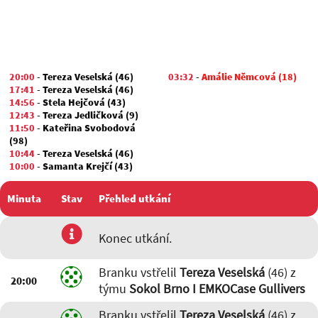
20:00
-
Tereza Veselská (46)
03:32
-
Amálie Němcová (18)
17:41
-
Tereza Veselská (46)
14:56
-
Stela Hejčová (43)
12:43
-
Tereza Jedličková (9)
11:50
-
Kateřina Svobodová
(98)
10:44
-
Tereza Veselská (46)
10:00
-
Samanta Krejčí (43)
07:40
-
Nikol Gambová (93)
07:20
-
Tereza Veselská (46)
Minuta
Stav
Přehled utkání
06:06
-
Adina Kavická (62)
04:14
-
Tereza Jedličková (9)
02:02
-
Adina Kavická (62)
utkání
Konec utkání.
01:36
-
Tereza Jedličková (9)
Branku vstřelil
Tereza Veselská
(46) z
20:00
týmu
Sokol Brno I EMKOCase Gullivers
Branku vstřelil
Tereza Veselská
(46) z