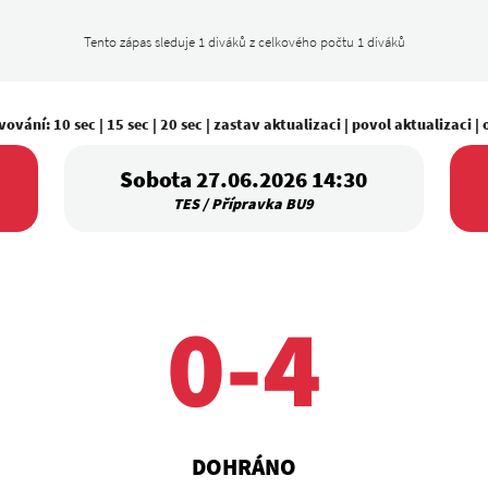
Tento zápas sleduje 1 diváků z celkového počtu 1 diváků
vování:
10 sec
|
15 sec
|
20 sec
|
zastav aktualizaci
|
povol aktualizaci
|
Sobota 27.06.2026 14:30
TES / Přípravka BU9
0-4
DOHRÁNO