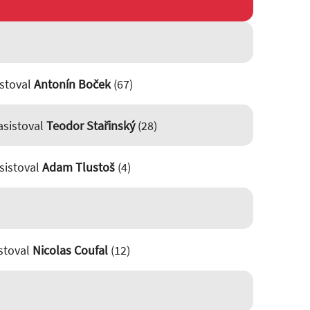
istoval
Antonín Boček
(67)
 asistoval
Teodor Stařinský
(28)
asistoval
Adam Tlustoš
(4)
istoval
Nicolas Coufal
(12)