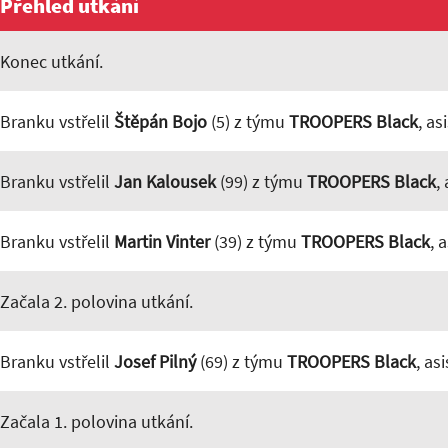
Přehled utkání
Konec utkání.
Branku vstřelil
Štěpán Bojo
(5) z týmu
TROOPERS Black
, as
Branku vstřelil
Jan Kalousek
(99) z týmu
TROOPERS Black
,
Branku vstřelil
Martin Vinter
(39) z týmu
TROOPERS Black
, 
Začala 2. polovina utkání.
Branku vstřelil
Josef Pilný
(69) z týmu
TROOPERS Black
, as
Začala 1. polovina utkání.