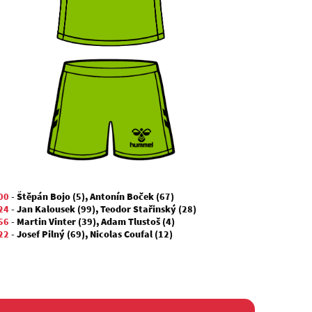
00
-
Štěpán Bojo (5)
,
Antonín Boček (67)
24
-
Jan Kalousek (99)
,
Teodor Stařinský (28)
56
-
Martin Vinter (39)
,
Adam Tlustoš (4)
22
-
Josef Pilný (69)
,
Nicolas Coufal (12)